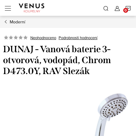
Přejít
N
na
obsah
Moderní
K
Neohodnoceno
Podrobnosti hodnocení
DUNAJ - Vanová baterie 3-
otvorová, vodopád, Chrom
D473.0Y, RAV Slezák