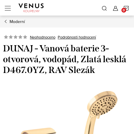
Přejít
N
na
obsah
Moderní
K
Neohodnoceno
Podrobnosti hodnocení
DUNAJ - Vanová baterie 3-
otvorová, vodopád, Zlatá lesklá
D467.0YZ, RAV Slezák