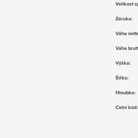
Velikost 
Záruka
:
Váha nett
Váha brut
Výška
:
Šířka
:
Hloubka
:
Celní kód
: