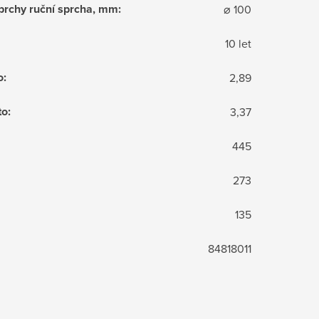
sprchy ruční sprcha, mm
:
⌀ 100
10 let
o
:
2,89
to
:
3,37
445
273
135
84818011