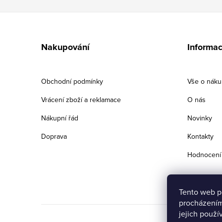
Z
á
Nakupování
Informac
p
a
Obchodní podmínky
Vše o nák
t
Vrácení zboží a reklamace
O nás
í
Nákupní řád
Novinky
Doprava
Kontakty
Hodnocení
Tento web p
procházením
jejich použí