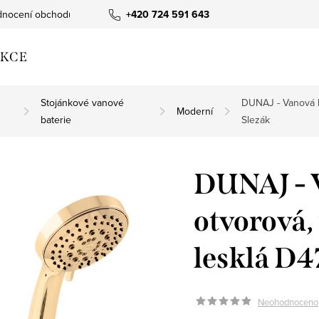
nocení obchodu
+420 724 591 643
KCE
Stojánkové vanové
DUNAJ - Vanová b
Moderní
baterie
Slezák
DUNAJ - V
otvorová,
lesklá D4
Neohodnoceno