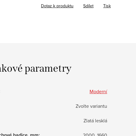
Dotaz k produktu
Sdílet
Tisk
kové parametry
:
Moderní
Zvolte variantu
Zlatá lesklá
chové hadice, mm
:
2000, 1660