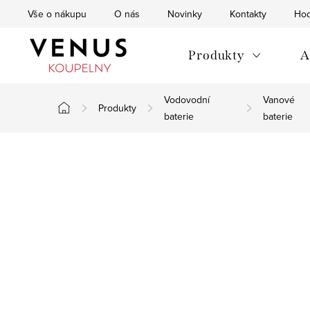
Přejít
Vše o nákupu
O nás
Novinky
Kontakty
Hod
na
obsah
Produkty
A
Vodovodní
Vanové
Produkty
Domů
baterie
baterie