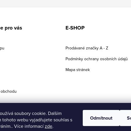
e pro vás
E-SHOP
upu
Prodávané značky A - Z
Podmínky ochrany osobních údajů
Mapa stránek
 obchodu
oužívá soubory cookie. Dalším
Odmítnout
S
 tohoto webu vyjadřujete souhlas s
váním.. Více informací
zde
.