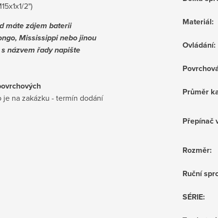
M15x1x1/2")
Materiál
:
d máte zájem baterii
ngo, Mississippi nebo jinou
Ovládání
:
i s názvem řady napište
Povrchov
povrchových
Průměr ka
 je na zakázku - termín dodání
Přepínač 
Rozměr
:
Ruční sprc
SÉRIE
: