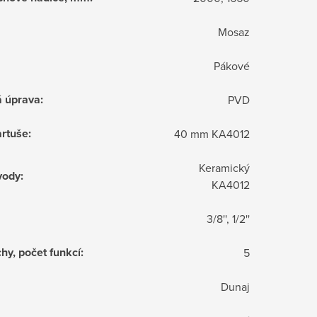
Mosaz
Pákové
á úprava
:
PVD
rtuše
:
40 mm KA4012
Keramický
vody
:
KA4012
3/8'', 1/2''
hy, počet funkcí
:
5
Dunaj