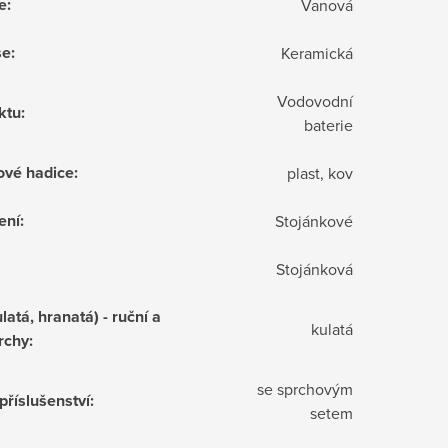
e
:
Vanová
še
:
Keramická
Vodovodní
ktu
:
baterie
ové hadice
:
plast, kov
ení
:
Stojánkové
Stojánková
latá, hranatá) - ruční a
kulatá
rchy
:
se sprchovým
příslušenství
:
setem