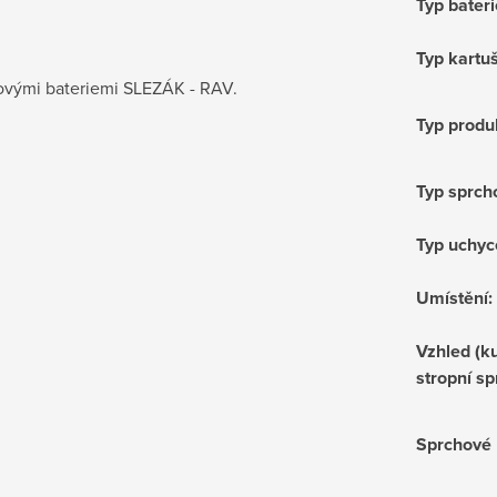
Typ bateri
Typ kartu
hovými bateriemi SLEZÁK - RAV.
Typ produ
Typ sprch
Typ uchyc
Umístění
:
Vzhled (ku
stropní sp
Sprchové 