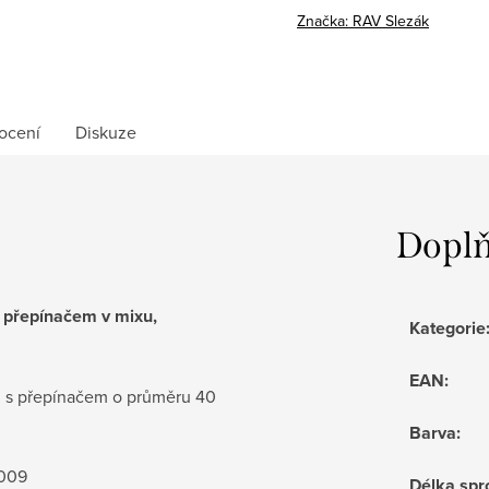
cena:
Značka:
RAV Slezák
ocení
Diskuze
Doplň
s přepínačem v mixu,
Kategorie
EAN
:
u s přepínačem o průměru 40
Barva
:
0009
Délka spr