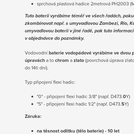
sprchová plastová hadice 2metrová PH2003
(
Tuto baterii vyrábíme téměř ve všech řadách, poku
zkombinovat např. s umyvadlovou Zambezi, Rio, Ko
umyvadlovou baterií v jiné řadě, pak tuto informac
v objednávce do poznámky.
Vodovodní
baterie vodopádové vyrábíme ve dvou 
úpravách
a to
chrom
a
zlato
(povrchová úprava zlato
do 14ti dní).
Typ připojení flexi hadic:
"0" - připojení flexi hadic 3/8" (např. D473.
0
Y)
"5" - připojení flexi hadic 1/2" (např. D473.
5
Y)
Záruka:
na těsnost odlitku (tělo baterie) - 10 let