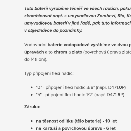
Tuto baterii vyrábíme téměř ve všech řadách, poku
zkombinovat např. s umyvadlovou Zambezi, Rio, Ko
umyvadlovou baterií v jiné řadě, pak tuto informac
v objednávce do poznámky.
Vodovodní
baterie vodopádové vyrábíme ve dvou 
úpravách
a to
chrom
a
zlato
(povrchová úprava zlato
do 14ti dní).
Typ připojení flexi hadic:
"0" - připojení flexi hadic 3/8" (např. D471.
0
P)
"5" - připojení flexi hadic 1/2" (např. D471.
5
P)
Záruka:
na těsnost odlitku (tělo baterie) - 10 let
na kartuši a povrchovou úpravu - 6 let