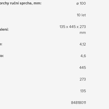
sprchy ruční sprcha, mm
:
⌀ 100
10 let
135 x 445 x 273
lení
:
mm
o
:
4,12
to
:
4,6
445
273
135
84818011