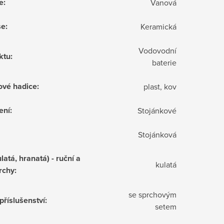
e
:
Vanová
še
:
Keramická
Vodovodní
ktu
:
baterie
ové hadice
:
plast, kov
ení
:
Stojánkové
Stojánková
latá, hranatá) - ruční a
kulatá
rchy
:
se sprchovým
příslušenství
:
setem