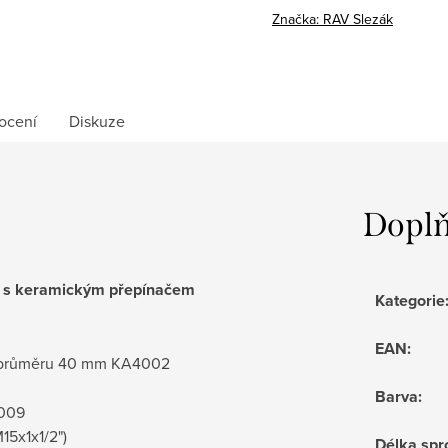
cena:
Značka:
RAV Slezák
ocení
Diskuze
Doplň
vá s keramickým přepínačem
Kategorie
EAN
:
 o průměru 40 mm KA4002
Barva
:
0009
M15x1x1/2")
Délka spr