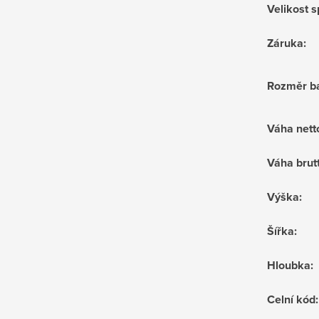
Velikost 
Záruka
:
Rozměr ba
Váha nett
Váha brut
Výška
:
Šířka
:
Hloubka
:
Celní kód
: