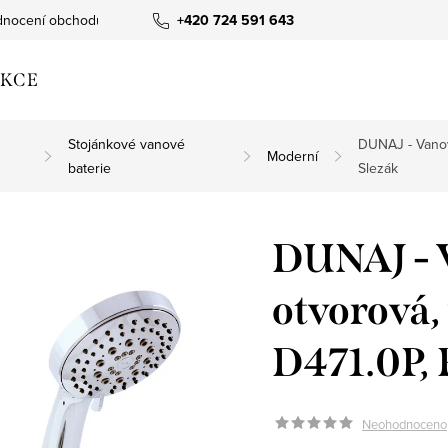
nocení obchodu
+420 724 591 643
KCE
Stojánkové vanové
DUNAJ - Vanov
Moderní
baterie
Slezák
DUNAJ - V
otvorová
D471.0P, 
Neohodnoceno