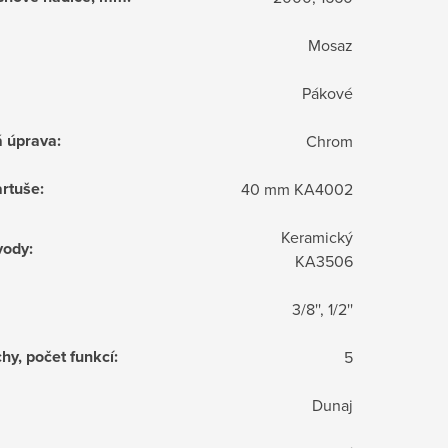
Mosaz
Pákové
á úprava
:
Chrom
rtuše
:
40 mm KA4002
Keramický
vody
:
KA3506
3/8'', 1/2''
hy, počet funkcí
:
5
Dunaj