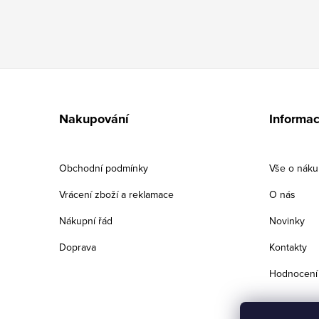
Z
á
Nakupování
Informac
p
a
Obchodní podmínky
Vše o nák
t
Vrácení zboží a reklamace
O nás
í
Nákupní řád
Novinky
Doprava
Kontakty
Hodnocení