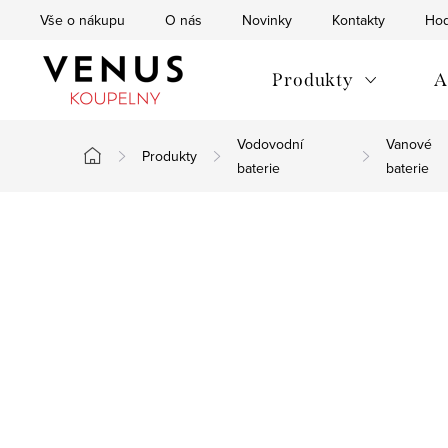
Přejít
Vše o nákupu
O nás
Novinky
Kontakty
Hod
na
obsah
Produkty
A
Vodovodní
Vanové
Produkty
Domů
baterie
baterie