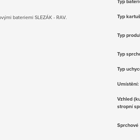
Typ bateri
Typ kartu
hovými bateriemi SLEZÁK - RAV.
Typ produ
Typ sprch
Typ uchyc
Umístění
:
Vzhled (ku
stropní sp
Sprchové 