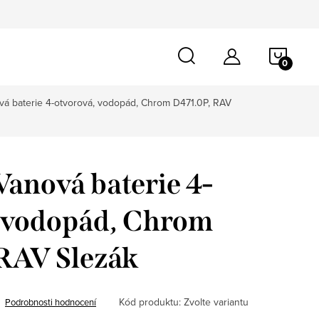
NÁKU
KOŠÍ
á baterie 4-otvorová, vodopád, Chrom D471.0P, RAV
anová baterie 4-
, vodopád, Chrom
RAV Slezák
Kód produktu:
Zvolte variantu
Podrobnosti hodnocení