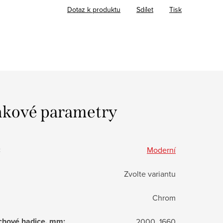
Dotaz k produktu
Sdílet
Tisk
kové parametry
:
Moderní
Zvolte variantu
Chrom
chové hadice, mm
:
2000, 1660