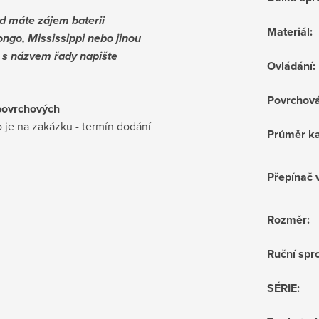
d máte zájem baterii
Materiál
:
ngo, Mississippi nebo jinou
i s názvem řady napište
Ovládání
:
Povrchov
povrchových
 je na zakázku - termín dodání
Průměr ka
Přepínač 
Rozměr
:
Ruční sprc
SÉRIE
: