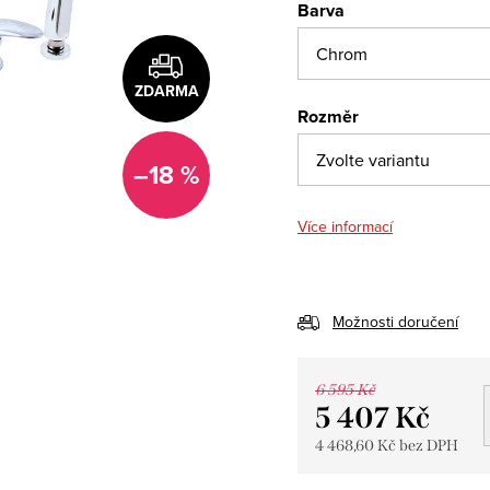
Barva
ZDARMA
Rozměr
–18 %
Více informací
Možnosti doručení
6 595 Kč
5 407 Kč
4 468,60 Kč bez DPH
Měrná