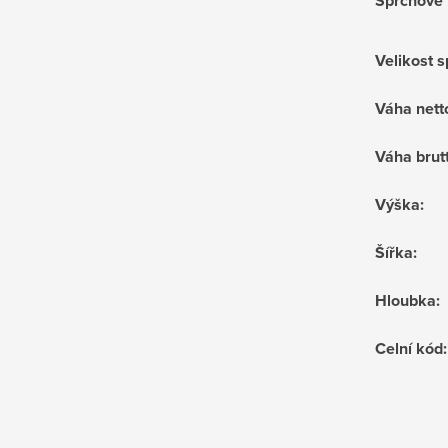
Sprchové 
Velikost 
Váha nett
Váha brut
Výška
:
Šířka
:
Hloubka
:
Celní kód
: