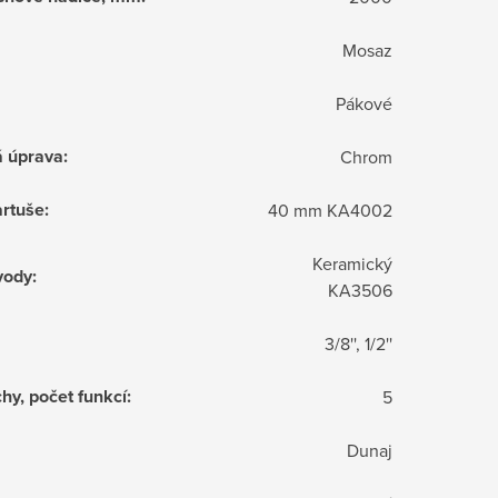
Mosaz
Pákové
á úprava
:
Chrom
rtuše
:
40 mm KA4002
Keramický
vody
:
KA3506
3/8'', 1/2''
hy, počet funkcí
:
5
Dunaj