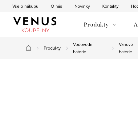
Přejít
Vše o nákupu
O nás
Novinky
Kontakty
Hod
na
obsah
Produkty
A
Vodovodní
Vanové
Produkty
Domů
baterie
baterie