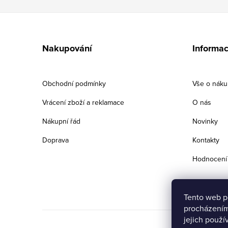
Z
á
Nakupování
Informac
p
a
Obchodní podmínky
Vše o nák
t
Vrácení zboží a reklamace
O nás
í
Nákupní řád
Novinky
Doprava
Kontakty
Hodnocení
Tento web p
procházením
jejich použí