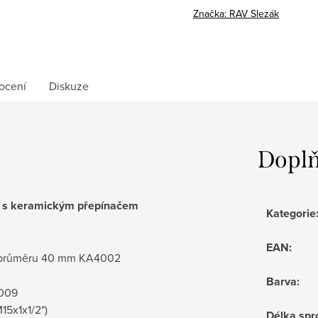
cena:
Značka:
RAV Slezák
ocení
Diskuze
Doplň
vá s keramickým přepínačem
Kategorie
EAN
:
 o průměru 40 mm KA4002
Barva
:
0009
M15x1x1/2")
Délka spr