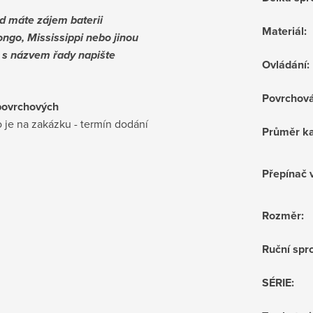
d máte zájem baterii
Materiál
:
ngo, Mississippi nebo jinou
i s názvem řady napište
Ovládání
:
Povrchov
povrchových
 je na zakázku - termín dodání
Průměr ka
Přepínač 
Rozměr
:
Ruční sprc
SÉRIE
: