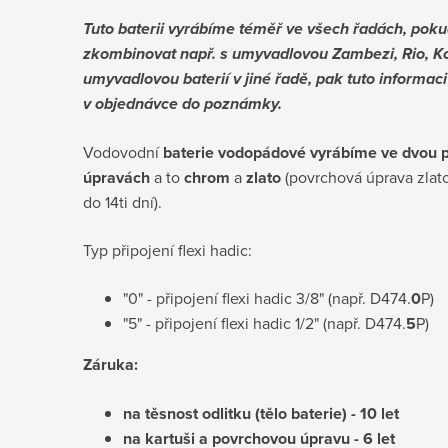
Tuto baterii vyrábíme téměř ve všech řadách, poku
zkombinovat např. s umyvadlovou Zambezi, Rio, Ko
umyvadlovou baterií v jiné řadě, pak tuto informac
v objednávce do poznámky.
Vodovodní
baterie vodopádové vyrábíme ve dvou 
úpravách
a to
chrom
a
zlato
(povrchová úprava zlato
do 14ti dní).
Typ připojení flexi hadic:
"0" - připojení flexi hadic 3/8" (např. D474.
0
P)
"5" - připojení flexi hadic 1/2" (např. D474.
5
P)
Záruka:
na těsnost odlitku (tělo baterie) - 10 let
na kartuši a povrchovou úpravu - 6 let