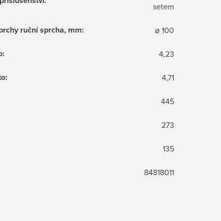
příslušenství
:
setem
sprchy ruční sprcha, mm
:
⌀ 100
o
:
4,23
to
:
4,71
445
273
135
84818011