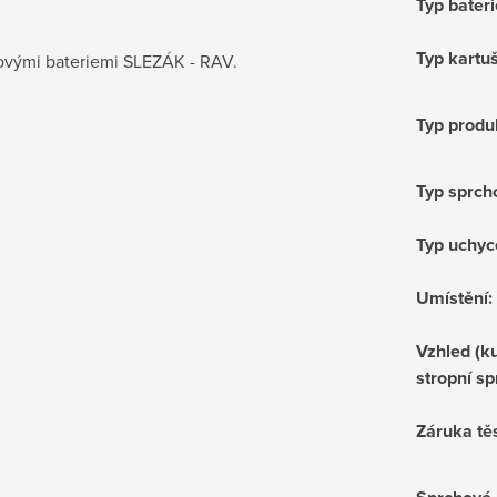
Typ bateri
Typ kartu
hovými bateriemi SLEZÁK - RAV.
Typ produ
Typ sprch
Typ uchyc
Umístění
:
Vzhled (ku
stropní sp
Záruka tě