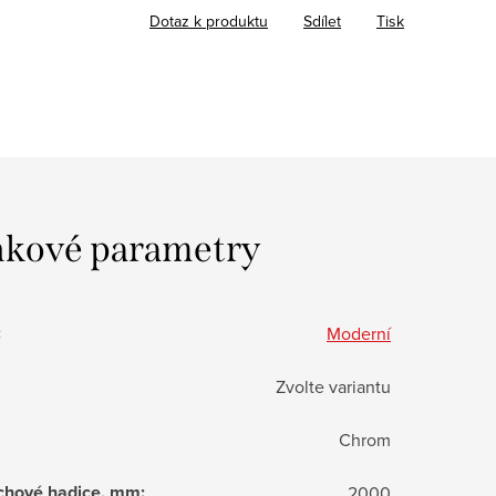
Dotaz k produktu
Sdílet
Tisk
kové parametry
:
Moderní
Zvolte variantu
Chrom
chové hadice, mm
:
2000