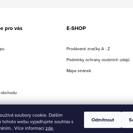
e pro vás
E-SHOP
upu
Prodávané značky A - Z
Podmínky ochrany osobních údajů
Mapa stránek
 obchodu
oužívá soubory cookie. Dalším
Odmítnout
S
 tohoto webu vyjadřujete souhlas s
váním.. Více informací
zde
.