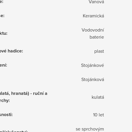
e
:
Vanová
še
:
Keramická
Vodovodní
ktu
:
baterie
ové hadice
:
plast
ení
:
Stojánkové
Stojánková
latá, hranatá) - ruční a
kulatá
rchy
:
snosti
:
10 let
se sprchovým