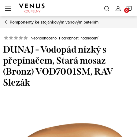
Přejít
N
na
obsah
Komponenty ke stojánkovým vanovým bateriím
K
Neohodnoceno
Podrobnosti hodnocení
DUNAJ - Vodopád nízký s
přepínačem, Stará mosaz
(Bronz) VOD7001SM, RAV
Slezák