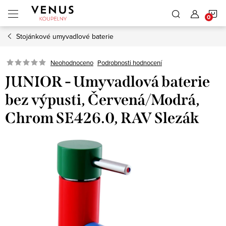
Přejít
N
na
obsah
Stojánkové umyvadlové baterie
K
Neohodnoceno
Podrobnosti hodnocení
JUNIOR - Umyvadlová baterie
bez výpusti, Červená/Modrá,
Chrom SE426.0, RAV Slezák