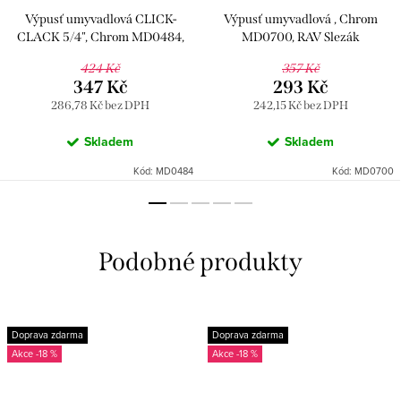
Výpusť umyvadlová CLICK-
Výpusť umyvadlová , Chrom
CLACK 5/4", Chrom MD0484,
MD0700, RAV Slezák
RAV Slezák
424 Kč
357 Kč
347 Kč
293 Kč
286,78 Kč bez DPH
242,15 Kč bez DPH
Skladem
Skladem
Kód:
MD0484
Kód:
MD0700
Doprava zdarma
Doprava zdarma
-18 %
-18 %