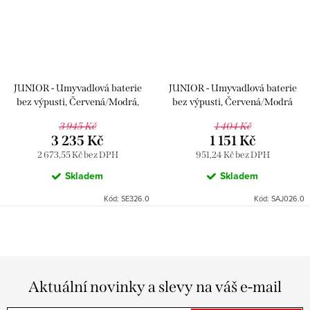
JUNIOR - Umyvadlová baterie
JUNIOR - Umyvadlová baterie
bez výpusti, Červená/Modrá,
bez výpusti, Červená/Modrá
Chrom SE326.0, RAV Slezák
SAJ026.0, RAV Slezák
3 945 Kč
1 404 Kč
3 235 Kč
1 151 Kč
2 673,55 Kč bez DPH
951,24 Kč bez DPH
Skladem
Skladem
Kód:
SE326.0
Kód:
SAJ026.0
Aktuální novinky a slevy na váš e-mail