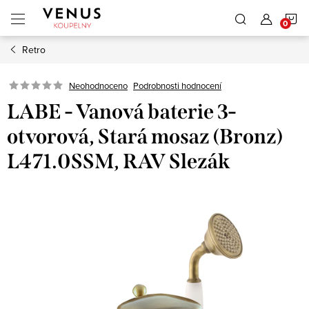
Přejít
N
na
obsah
Retro
K
Neohodnoceno
Podrobnosti hodnocení
LABE - Vanová baterie 3-
otvorová, Stará mosaz (Bronz)
L471.0SSM, RAV Slezák