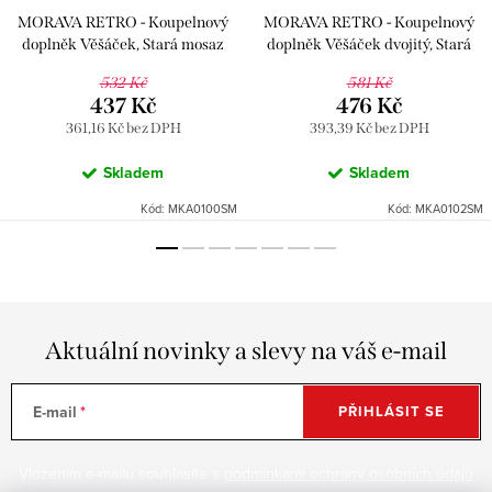
MORAVA RETRO - Koupelnový
MORAVA RETRO - Koupelnový
doplněk Věšáček, Stará mosaz
doplněk Věšáček dvojitý, Stará
(Bronz) MKA0100SM, RAV
mosaz (Bronz) MKA0102SM, RAV
532 Kč
581 Kč
Slezák
Slezák
437 Kč
476 Kč
361,16 Kč bez DPH
393,39 Kč bez DPH
Skladem
Skladem
Kód:
MKA0100SM
Kód:
MKA0102SM
Aktuální novinky a slevy na váš e-mail
E-mail
PŘIHLÁSIT SE
Vložením e-mailu souhlasíte s
podmínkami ochrany osobních údajů