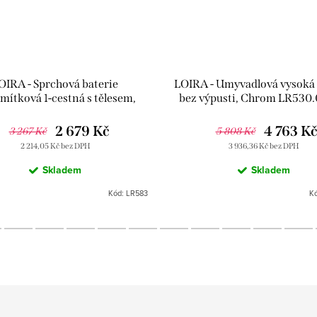
OIRA - Sprchová baterie
LOIRA - Umyvadlová vysoká 
mítková 1-cestná s tělesem,
bez výpusti, Chrom LR530.
hrom LR583, RAV Slezák
Slezák
2 679 Kč
4 763 K
3 267 Kč
5 808 Kč
2 214,05 Kč bez DPH
3 936,36 Kč bez DPH
Skladem
Skladem
Kód:
LR583
K