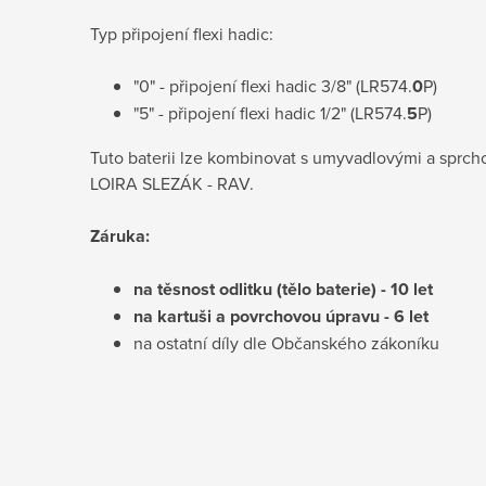
Typ připojení flexi hadic:
"0" - připojení flexi hadic 3/8" (LR574.
0
P)
"5" - připojení flexi hadic 1/2" (LR574.
5
P)
Tuto baterii lze kombinovat s umyvadlovými a sprch
LOIRA
SLEZÁK - RAV.
Záruka:
na těsnost odlitku (tělo baterie) - 10 let
na kartuši a povrchovou úpravu - 6 let
na ostatní díly dle Občanského zákoníku