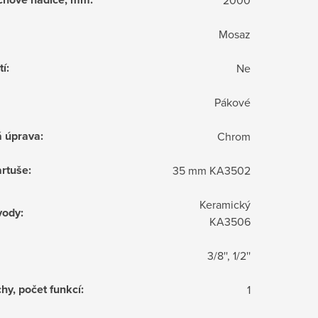
Mosaz
tí
:
Ne
Pákové
á úprava
:
Chrom
rtuše
:
35 mm KA3502
Keramický
vody
:
KA3506
3/8'', 1/2''
hy, počet funkcí
:
1