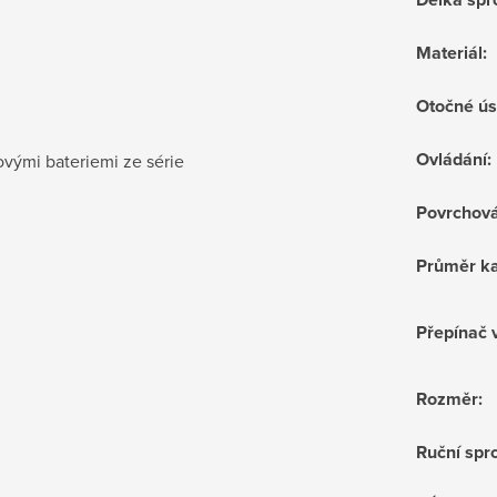
Materiál
:
Otočné ús
Ovládání
:
ovými bateriemi ze série
Povrchov
Průměr ka
Přepínač 
Rozměr
:
Ruční sprc