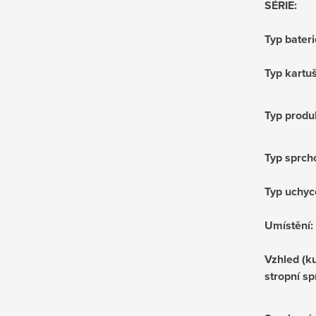
SÉRIE
:
Typ bateri
Typ kartu
Typ produ
Typ sprch
Typ uchyc
Umístění
:
Vzhled (ku
stropní sp