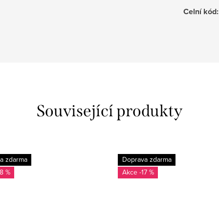
Celní kód
:
Související produkty
a zdarma
Doprava zdarma
18 %
-17 %