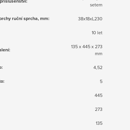
příslušenství
:
setem
sprchy ruční sprcha, mm
:
38x18xL230
10 let
135 x 445 x 273
lení
:
mm
o
:
4,52
to
:
5
445
273
135