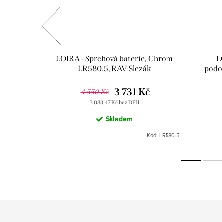
otvorová,
LOIRA - Sprchová baterie, Chrom
L
lezák
LR580.5, RAV Slezák
podo
C
Kč
3 731 Kč
4 550 Kč
3 083,47 Kč bez DPH
Skladem
Kód:
LR565.0P
Kód:
LR580.5