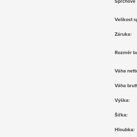
Sprchové 
Velikost 
Záruka
:
Rozměr ba
Váha nett
Váha brut
Výška
:
Šířka
:
Hloubka
: