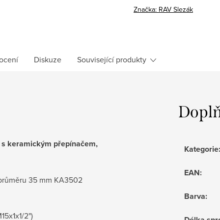
cena:
Značka:
RAV Slezák
ocení
Diskuze
Související produkty
Doplň
á s keramickým přepínačem,
Kategorie
EAN
:
 o průměru 35 mm KA3502
Barva
:
M15x1x1/2")
Délka spr