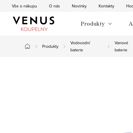
Přejít
Vše o nákupu
O nás
Novinky
Kontakty
Hod
na
obsah
Produkty
A
Vodovodní
Vanové
Produkty
Domů
baterie
baterie