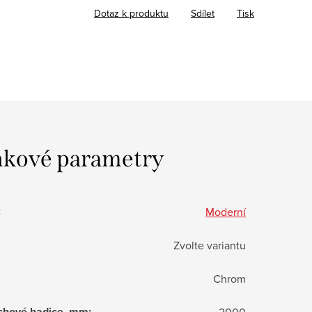
Dotaz k produktu
Sdílet
Tisk
kové parametry
:
Moderní
Zvolte variantu
Chrom
chové hadice, mm
:
2000