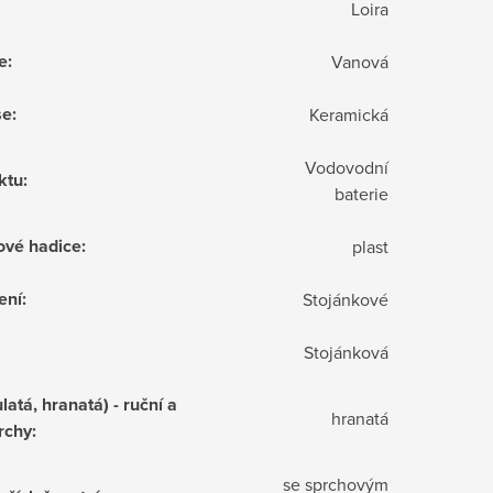
Loira
e
:
Vanová
še
:
Keramická
Vodovodní
ktu
:
baterie
ové hadice
:
plast
ení
:
Stojánkové
Stojánková
latá, hranatá) - ruční a
hranatá
rchy
:
se sprchovým