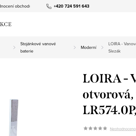
nocení obchodu
+420 724 591 643
KCE
Stojánkové vanové
LOIRA - Vanov
Moderní
baterie
Slezák
LOIRA - V
otvorová
LR574.0P
Neohodnoceno