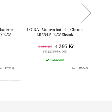
baterie
LOIRA - Vanová baterie, Chrom
LOIRA 
0, RAV
LR554.5, RAV Slezák
výpusti,
č
4 395 Kč
5 360 Kč
3 632,23 Kč bez DPH
Skladem
ód:
LR530.0
Kód:
LR554.5