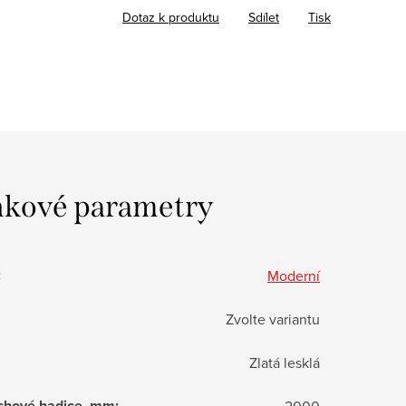
Dotaz k produktu
Sdílet
Tisk
kové parametry
:
Moderní
Zvolte variantu
Zlatá lesklá
chové hadice, mm
:
2000