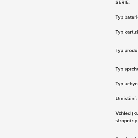
SÉRIE
:
Typ bateri
Typ kartu
Typ produ
Typ sprch
Typ uchyc
Umístění
:
Vzhled (ku
stropní sp