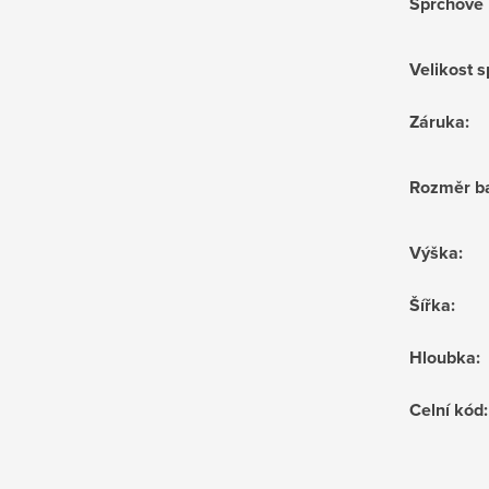
Sprchové 
Velikost 
Záruka
:
Rozměr ba
Výška
:
Šířka
:
Hloubka
:
Celní kód
: