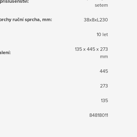
příslušenství
:
setem
sprchy ruční sprcha, mm
:
38x8xL230
10 let
135 x 445 x 273
lení
:
mm
445
273
135
84818011