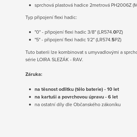
sprchová plastová hadice 2metrová PH2006Z (M1
Typ připojení flexi hadic:
"0" - připojení flexi hadic 3/8" (LR574.
0
PZ)
"5" - připojení flexi hadic 1/2" (LR574.
5
PZ)
Tuto baterii lze kombinovat s umyvadlovými a sprch
série LOIRA SLEZÁK - RAV.
Záruka:
na těsnost odlitku (tělo baterie) - 10 let
na kartuši a povrchovou úpravu - 6 let
na ostatní díly dle Občanského zákoníku