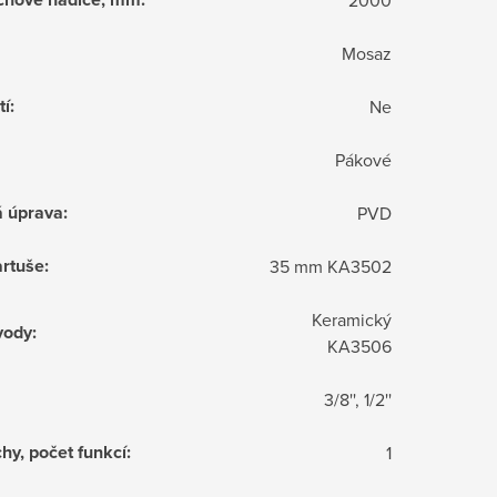
Mosaz
tí
:
Ne
Pákové
á úprava
:
PVD
rtuše
:
35 mm KA3502
Keramický
vody
:
KA3506
3/8'', 1/2''
hy, počet funkcí
:
1