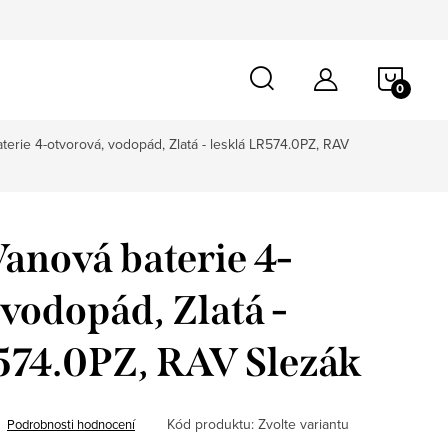
NÁKU
KOŠÍ
terie 4-otvorová, vodopád, Zlatá - lesklá LR574.0PZ, RAV
anová baterie 4-
 vodopád, Zlatá -
574.0PZ, RAV Slezák
Kód produktu:
Zvolte variantu
Podrobnosti hodnocení