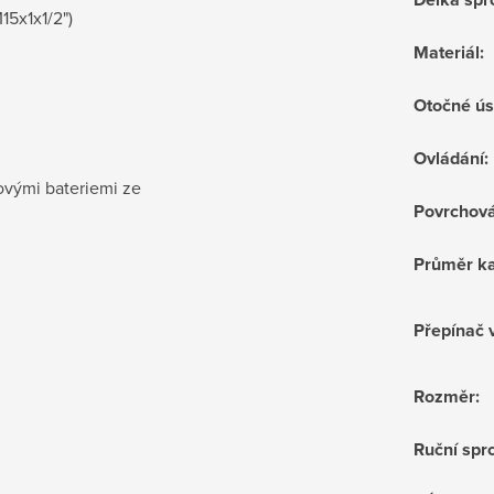
5x1x1/2")
Materiál
:
Otočné ús
Ovládání
:
ovými bateriemi ze
Povrchov
Průměr ka
Přepínač 
Rozměr
:
Ruční sprc