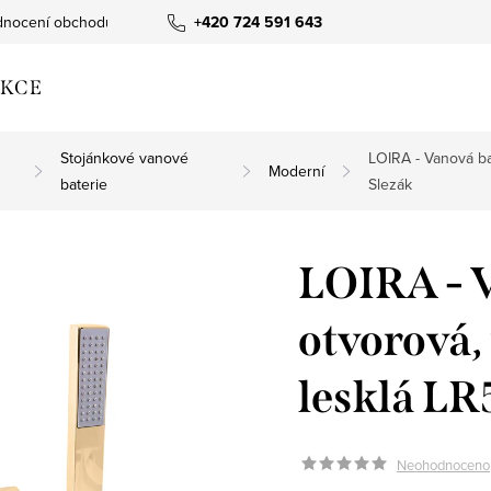
nocení obchodu
+420 724 591 643
KCE
Stojánkové vanové
LOIRA - Vanová ba
Moderní
baterie
Slezák
LOIRA - V
otvorová,
lesklá LR
Neohodnoceno