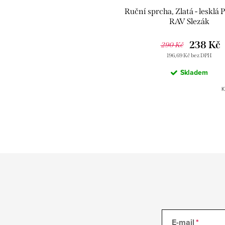
Ruční sprcha, Zlatá - lesklá
RAV Slezák
238 Kč
290 Kč
196,69 Kč bez DPH
Skladem
K
E-mail