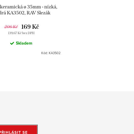
 keramická ø 35mm - nízká,
rá KA3502, RAV Slezák
169 Kč
206 Kč
139,67 Kč bez DPH
Skladem
Kód:
KA3502
PŘIHLÁSIT SE