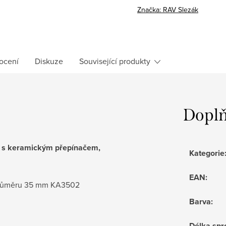
cena:
Značka:
RAV Slezák
ocení
Diskuze
Související produkty
Doplň
á s keramickým přepínačem,
Kategorie
EAN
:
o průměru 35 mm KA3502
Barva
:
Délka spr