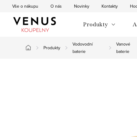
Přejít
Vše o nákupu
O nás
Novinky
Kontakty
Hod
na
obsah
Produkty
A
Vodovodní
Vanové
Produkty
Domů
baterie
baterie