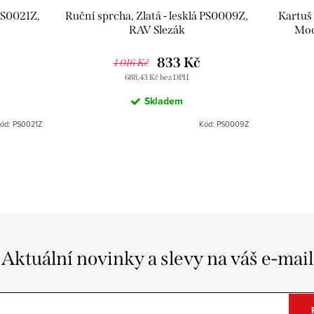
 PS0021Z,
Ruční sprcha, Zlatá - lesklá PS0009Z,
Kartuš
RAV Slezák
Mod
833 Kč
1 016 Kč
688,43 Kč bez DPH
Skladem
ód:
PS0021Z
Kód:
PS0009Z
Aktuální novinky a slevy na váš e-mail