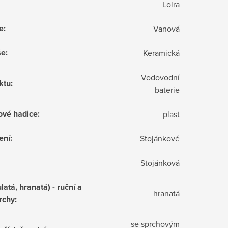
Loira
e
:
Vanová
še
:
Keramická
Vodovodní
ktu
:
baterie
ové hadice
:
plast
ení
:
Stojánkové
Stojánková
latá, hranatá) - ruční a
hranatá
rchy
:
se sprchovým