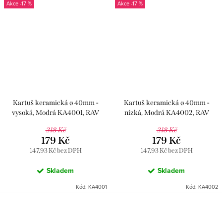
-17 %
-17 %
Kartuš keramická ø 40mm -
Kartuš keramická ø 40mm -
vysoká, Modrá KA4001, RAV
nízká, Modrá KA4002, RAV
Slezák
Slezák
218 Kč
218 Kč
179 Kč
179 Kč
147,93 Kč bez DPH
147,93 Kč bez DPH
Skladem
Skladem
Kód:
KA4001
Kód:
KA4002