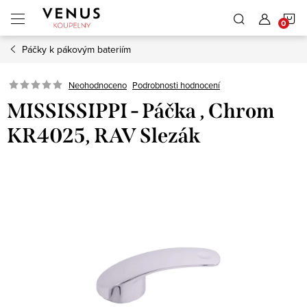
Přejít
N
na
obsah
Páčky k pákovým bateriím
K
Neohodnoceno
Podrobnosti hodnocení
MISSISSIPPI - Páčka , Chrom
KR4025, RAV Slezák