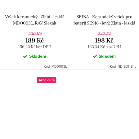
Vršek keramický , Zlatá - lesklá
SEINA - Keramický vršek pro
MD0093L, RAV Slezák
baterii SE918 - levý, Zlatá - lesklá
ND SE918-1L, RAV Slezák
230 Kč
242 Kč
189 Kč
198 Kč
156,20 Kč bez DPH
163,64 Kč bez DPH
Skladem
Skladem
Kód:
MD0093L
Kód:
ND SE918-1L
-18 %