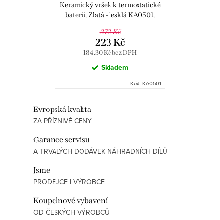
Keramický vršek k termostatické
baterii, Zlatá - lesklá KA0501,
RAV Slezák
272 Kč
223 Kč
184,30 Kč bez DPH
Skladem
Kód:
KA0501
O
Evropská kvalita
ZA PŘÍZNIVÉ CENY
v
l
Garance servisu
á
A TRVALÝCH DODÁVEK NÁHRADNÍCH DÍLŮ
d
Jsme
a
PRODEJCE I VÝROBCE
c
í
Koupelnové vybavení
p
OD ČESKÝCH VÝROBCŮ