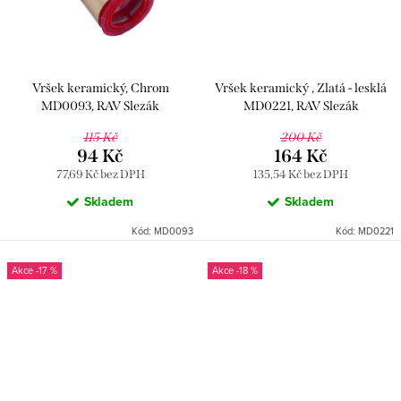
Vršek keramický, Chrom
Vršek keramický , Zlatá - lesklá
MD0093, RAV Slezák
MD0221, RAV Slezák
115 Kč
200 Kč
94 Kč
164 Kč
77,69 Kč bez DPH
135,54 Kč bez DPH
Skladem
Skladem
Kód:
MD0093
Kód:
MD0221
-17 %
-18 %