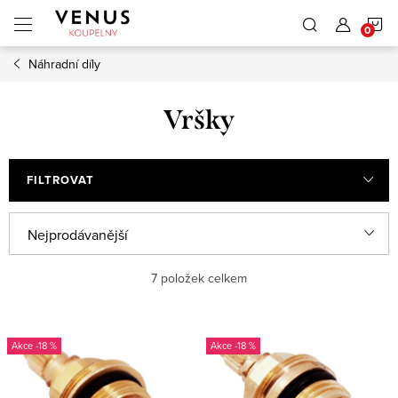
Přejít
N
na
obsah
Náhradní díly
K
Vršky
FILTROVAT
Ř
Nejprodávanější
a
Nejlevnější
7
položek celkem
z
e
Nejdražší
V
n
-18 %
-18 %
ý
Abecedně
í
p