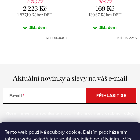
2 710 Kč
206 Kč
2 223 Kč
169 Kč
1 837,19 Kč bez DPH
139,67 Kč bez DPH
Skladem
Skladem
Kód:
SK3061Z
Kód:
KA3502
Aktuální novinky a slevy na váš e-mail
E-mail
PŘIHLÁSIT SE
Vložením e-mailu souhlasíte s
podmínkami ochrany osobních údajů
Tento web používá soubory cookie. Dalším procházením
Z
tohoto webu vyjadřujete souhlas s jejich používáním.. Více