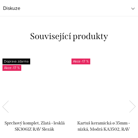
Diskuze
Související produkty
Doprava zdarma
-17 %
-17 %
Sprchový komplet, Zlatá - lesklá
Kartuš keramická ø 35mm -
SK3061Z RAV Slezák
nízká, Modrá KA3502, RAV
Slezák