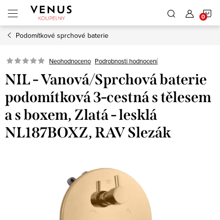
Přejít
N
na
obsah
Podomítkové sprchové baterie
K
Neohodnoceno
Podrobnosti hodnocení
NIL - Vanová/Sprchová baterie
podomítková 3-cestná s tělesem
a s boxem, Zlatá - lesklá
NL187BOXZ, RAV Slezák