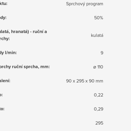
ktu
:
Sprchový program
ody
:
50%
latá, hranatá) - ruční a
kulatá
rchy
:
dy l/min
:
9
sprchy ruční sprcha, mm
:
⌀ 110
lení
:
90 x 295 x 90 mm
o
:
0,22
to
:
0,29
295