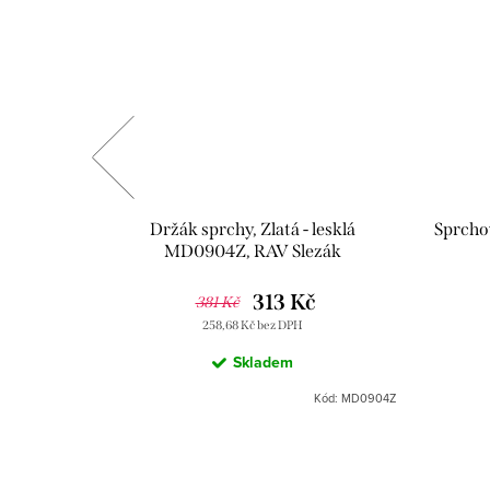
něk WC
Držák sprchy, Zlatá - lesklá
Sprchov
á - lesklá
MD0904Z, RAV Slezák
zák
Kč
313 Kč
381 Kč
258,68 Kč bez DPH
Skladem
ód:
NLA0500Z
Kód:
MD0904Z