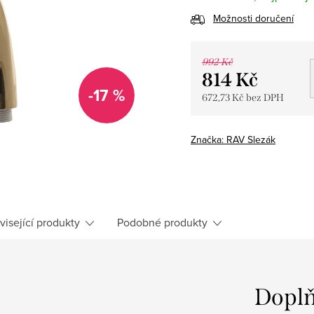
Možnosti doručení
992 Kč
814 Kč
-17 %
672,73 Kč bez DPH
Měrná
cena:
Značka:
RAV Slezák
visející produkty
Podobné produkty
Doplň