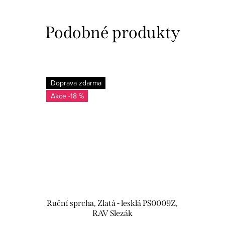
Doprava zdarma
-18 %
Ruční sprcha, Zlatá - lesklá PS0009Z,
RAV Slezák