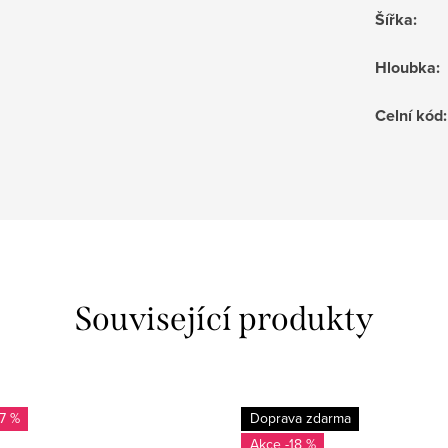
Šířka
:
Hloubka
:
Celní kód
:
Související produkty
17 %
Doprava zdarma
-18 %