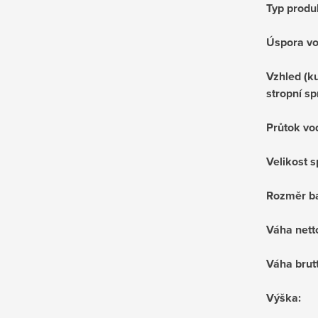
Typ produ
Úspora v
Vzhled (ku
stropní sp
Průtok vo
Velikost 
Rozměr ba
Váha nett
Váha brut
Výška
: