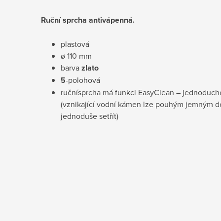
Ruční sprcha antivápenná.
plastová
ø 110 mm
barva
zlato
5
-polohová
ručnísprcha má funkci EasyClean – jednoduché
(vznikající vodní kámen lze pouhým jemným d
jednoduše setřít)