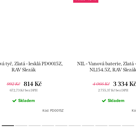
á tyč, Zlatá - lesklá PD0015Z,
NIL - Vanová baterie, Zlatá -
RAV Slezák
NL154.5Z, RAV Slezá
814 Kč
3 334 K
992 Kč
4 066 Kč
672,73 Kč bez DPH
2 755,37 Kč bez DPH
Skladem
Skladem
Kód:
PD0015Z
Kó