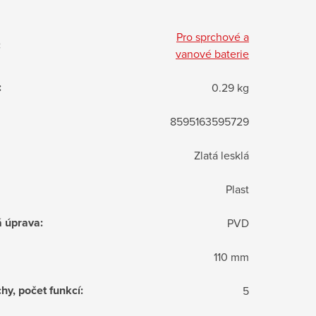
Pro sprchové a
:
vanové baterie
:
0.29 kg
8595163595729
Zlatá lesklá
Plast
á úprava
:
PVD
110 mm
hy, počet funkcí
:
5