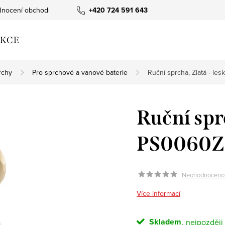
nocení obchodu
+420 724 591 643
KCE
rchy
Pro sprchové a vanové baterie
Ruční sprcha, Zlatá - le
Ruční sprc
PS0060Z,
Neohodnoceno
Více informací
Skladem