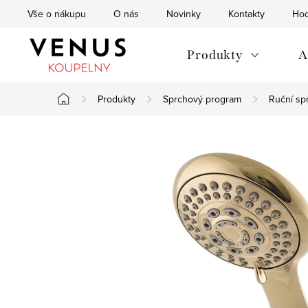
Přejít
Vše o nákupu
O nás
Novinky
Kontakty
Hod
na
obsah
Produkty
A
Produkty
Sprchový program
Ruční sp
Domů