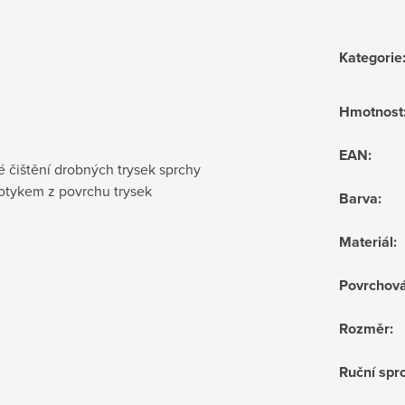
Kategorie
Hmotnost
EAN
:
 čištění drobných trysek sprchy
otykem z povrchu trysek
Barva
:
Materiál
:
Povrchov
Rozměr
:
Ruční sprc