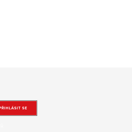
PŘIHLÁSIT SE
jů