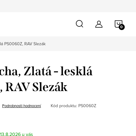
NÁKU
KOŠÍ
sklá PS0060Z, RAV Slezák
ha, Zlatá - lesklá
 RAV Slezák
Kód produktu:
PS0060Z
Podrobnosti hodnocení
13.8.2026