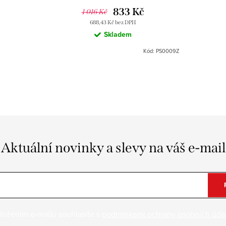
833 Kč
1 016 Kč
688,43 Kč bez DPH
Skladem
Kód:
PS0009Z
Aktuální novinky a slevy na váš e-mail
ložením e-mailu souhlasíte s
podmínkami ochrany osobních úda