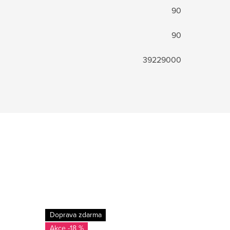
90
90
39229000
Doprava zdarma
Doprava
-18 %
-17