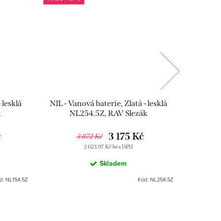
 lesklá
NIL - Vanová baterie, Zlatá - lesklá
NIL - Sp
k
NL254.5Z, RAV Slezák
N
č
3 175 Kč
3 872 Kč
2 623,97 Kč bez DPH
Skladem
d:
NL154.5Z
Kód:
NL254.5Z