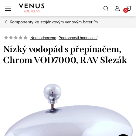
Přejít
N
na
obsah
Komponenty ke stojánkovým vanovým bateriím
K
Neohodnoceno
Podrobnosti hodnocení
Nízký vodopád s přepínačem,
Chrom VOD7000, RAV Slezák