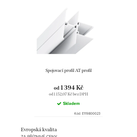
ů
Spojovací profil AT profil
1 394 Kč
od
od 1 152,07 Kč bez DPH
Skladem
Kód:
E119800023
O
Evropská kvalita
ZA PŘÍZNIVÉ CENY