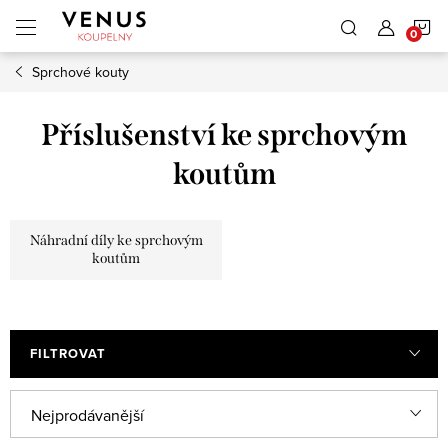
Přejít
N
na
obsah
Sprchové kouty
K
Příslušenství ke sprchovým
koutům
Náhradní díly ke sprchovým
koutům
FILTROVAT
Ř
Nejprodávanější
a