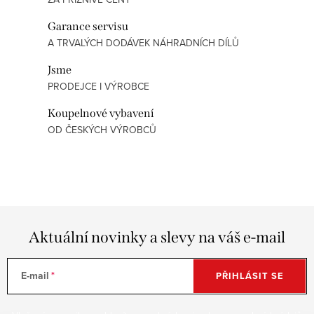
v
l
Garance servisu
á
A TRVALÝCH DODÁVEK NÁHRADNÍCH DÍLŮ
d
Jsme
a
PRODEJCE I VÝROBCE
c
í
Koupelnové vybavení
p
OD ČESKÝCH VÝROBCŮ
r
v
k
y
v
Aktuální novinky a slevy na váš e-mail
ý
p
i
E-mail
PŘIHLÁSIT SE
s
u