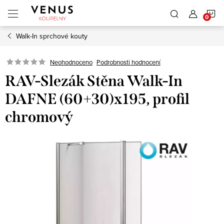
Přejít
N
na
obsah
Walk-In sprchové kouty
K
Neohodnoceno
Podrobnosti hodnocení
RAV-Slezák Stěna Walk-In
DAFNE (60+30)x195, profil
chromový