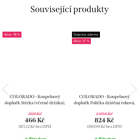
Související produkty
-18 %
Doprava zdarma
-17 %
COLORADO - Koupelnový
COLORADO - Koupelnový
doplněk Stěrka (včetně držáku),
doplněk Polička drátěná rohová,
Chrom COA1401, RAV Slezák
Chrom COA0801, RAV Slezák
569 Kč
1 004 Kč
466 Kč
824 Kč
385,12 Kč bez DPH
680,99 Kč bez DPH