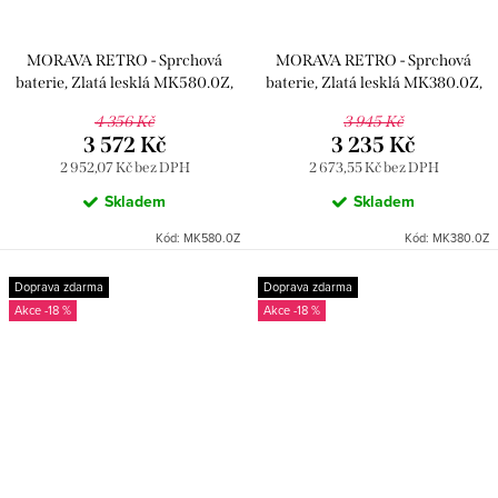
MORAVA RETRO - Sprchová
MORAVA RETRO - Sprchová
baterie, Zlatá lesklá MK580.0Z,
baterie, Zlatá lesklá MK380.0Z,
RAV Slezák
RAV Slezák
4 356 Kč
3 945 Kč
3 572 Kč
3 235 Kč
2 952,07 Kč bez DPH
2 673,55 Kč bez DPH
Skladem
Skladem
Kód:
MK580.0Z
Kód:
MK380.0Z
Doprava zdarma
Doprava zdarma
-18 %
-18 %