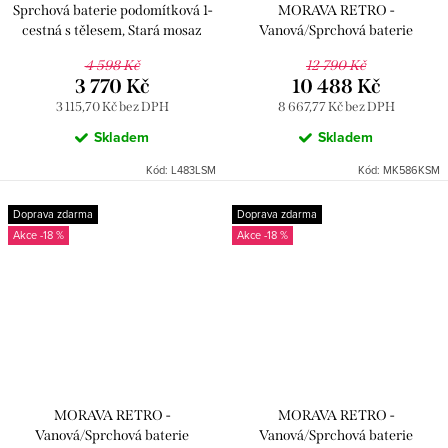
Sprchová baterie podomítková 1-
MORAVA RETRO -
cestná s tělesem, Stará mosaz
Vanová/Sprchová baterie
(Bronz) L483LSM, RAV Slezák
podomítková 2-cestná s tělesem,
4 598 Kč
12 790 Kč
Stará mosaz (Bronz) MK586KSM,
3 770 Kč
10 488 Kč
RAV Slezák
3 115,70 Kč bez DPH
8 667,77 Kč bez DPH
Skladem
Skladem
Kód:
L483LSM
Kód:
MK586KSM
Doprava zdarma
Doprava zdarma
-18 %
-18 %
MORAVA RETRO -
MORAVA RETRO -
Vanová/Sprchová baterie
Vanová/Sprchová baterie