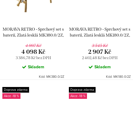
MORAVA RETRO - Sprchový set s
MORAVA RETRO - Sprchový set s
baterií, Zlatá lesklá MK380.0/2Z,
baterií, Zlatá lesklá MK180.0/2Z,
RAV Slezák
RAV Slezák
4 997 Kč
3 545 Kč
4 098 Kč
2 907 Kč
3 386,78 Kč bez DPH
2 402,48 Kč bez DPH
Skladem
Skladem
Kód:
MK380.0/2Z
Kód:
MK180.0/2Z
Doprava zdarma
Doprava zdarma
-18 %
-18 %