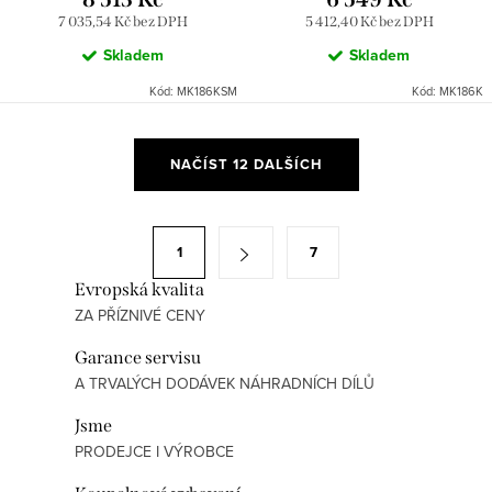
RAV Slezák
7 035,54 Kč bez DPH
5 412,40 Kč bez DPH
Skladem
Skladem
Kód:
MK186KSM
Kód:
MK186K
O
NAČÍST 12 DALŠÍCH
v
l
á
S
1
7
d
t
a
Evropská kvalita
r
ZA PŘÍZNIVÉ CENY
c
á
í
n
Garance servisu
p
k
A TRVALÝCH DODÁVEK NÁHRADNÍCH DÍLŮ
r
o
Jsme
v
v
PRODEJCE I VÝROBCE
k
á