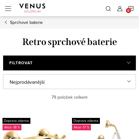
Přejít
N
na
obsah
Sprchové baterie
K
Retro sprchové baterie
FILTROVAT
Ř
Nejprodávanější
a
Nejlevnější
79
položek celkem
z
e
Nejdražší
V
n
Doprava zdarma
Doprava zdarma
ý
Abecedně
-18 %
-17 %
í
p