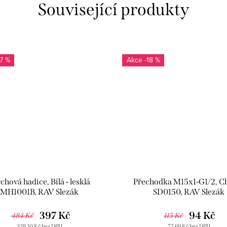
Související produkty
17 %
-18 %
chová hadice, Bílá - lesklá
Přechodka M15x1-G1/2, 
MH1001B, RAV Slezák
SD0150, RAV Slezák
397 Kč
94 Kč
484 Kč
115 Kč
328,10 Kč bez DPH
77,69 Kč bez DPH