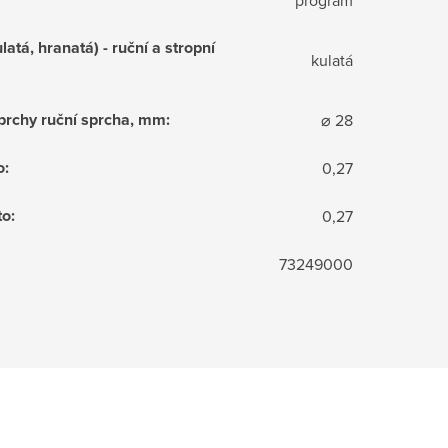
latá, hranatá) - ruční a stropní
kulatá
sprchy ruční sprcha, mm
:
⌀ 28
o
:
0,27
to
:
0,27
73249000