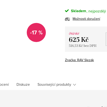
Skladem
Možnosti doručení
-17 %
762 Kč
625 Kč
516,53 Kč bez DPH
Měrná
cena:
Značka:
RAV Slezák
ocení
Diskuze
Související produkty