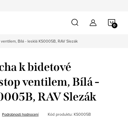
NÁKU
KOŠÍ
 ventilem, Bílá - lesklá KS0005B, RAV Slezák
cha k bidetové
 stop ventilem, Bílá -
S0005B, RAV Slezák
Kód produktu:
KS0005B
Podrobnosti hodnocení