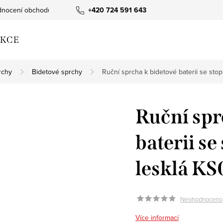
nocení obchodu
+420 724 591 643
KCE
rchy
Bidetové sprchy
Ruční sprcha k bidetové baterii se stop
Ruční spr
baterii se
lesklá K
Neohodnoceno
Více informací