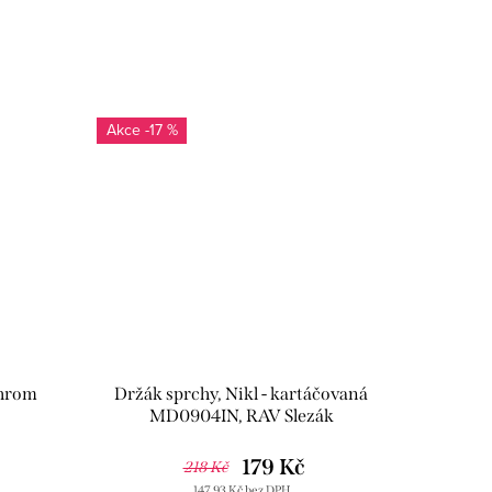
-17 %
Chrom
Držák sprchy, Nikl - kartáčovaná
MD0904IN, RAV Slezák
179 Kč
218 Kč
147,93 Kč bez DPH