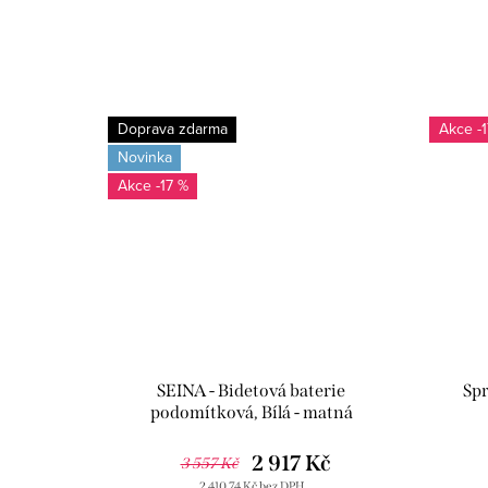
Doprava zdarma
-
Novinka
-17 %
SEINA - Bidetová baterie
Spr
podomítková, Bílá - matná
SE843/1BMAT, RAV Slezák
2 917 Kč
3 557 Kč
2 410,74 Kč bez DPH