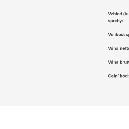
Vzhled (ku
sprchy
:
Velikost 
Váha nett
Váha brut
Celní kód
: