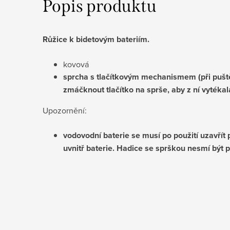
Popis produktu
Růžice k bidetovým bateriím.
kovová
sprcha s tlačítkovým mechanismem (při puštěn
zmáčknout tlačítko na sprše, aby z ní vytékal
Upozornění:
vodovodní baterie se musí po použití uzavřít 
uvnitř baterie. Hadice se sprškou nesmí být 