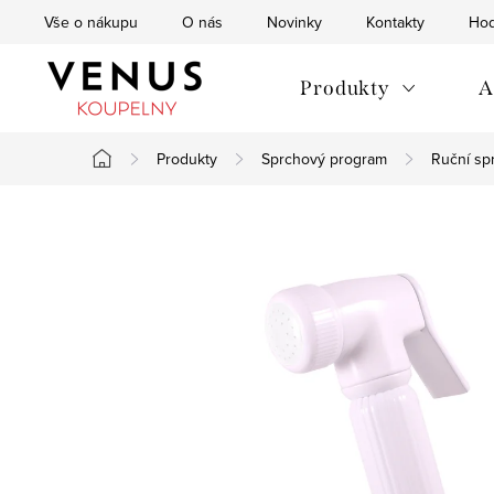
Přejít
Vše o nákupu
O nás
Novinky
Kontakty
Hod
na
obsah
Produkty
A
Produkty
Sprchový program
Ruční sp
Domů