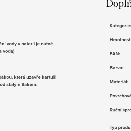
Doplň
Kategorie
Hmotnost
í vody v baterii je nutné
a voda)
EAN
:
Barva
:
pákou, která uzavře kartuši
Materiál
:
pod stálým tlakem.
Povrchov
Ruční sprc
Typ produ