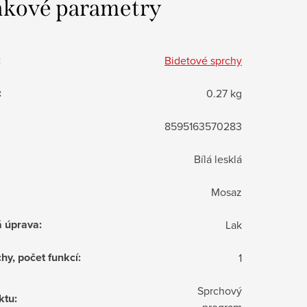
kové parametry
:
Bidetové sprchy
:
0.27 kg
8595163570283
Bílá lesklá
Mosaz
á úprava
:
Lak
hy, počet funkcí
:
1
Sprchový
ktu
:
program