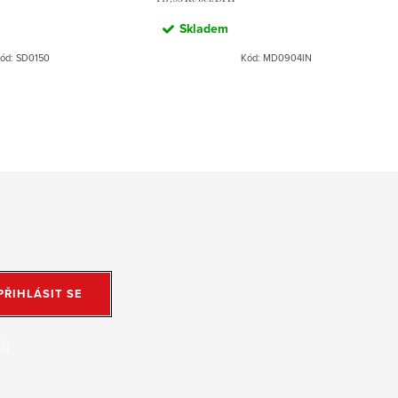
Skladem
ód:
SD0150
Kód:
MD0904IN
PŘIHLÁSIT SE
jů