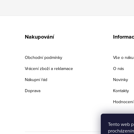
Z
á
Nakupování
Informac
p
a
Obchodní podmínky
Vše o nák
t
Vrácení zboží a reklamace
O nás
í
Nákupní řád
Novinky
Doprava
Kontakty
Hodnocení
Tento web p
procházením