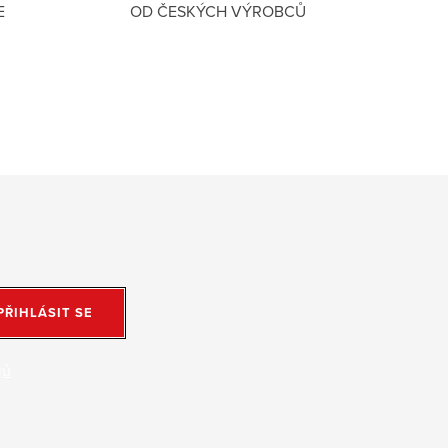
E
OD ČESKÝCH VÝROBCŮ
PŘIHLÁSIT SE
jů