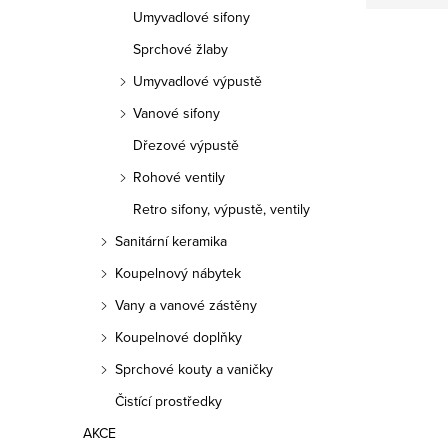
n
Umyvadlové sifony
n
Sprchové žlaby
í
Umyvadlové výpustě
Vanové sifony
p
Dřezové výpustě
a
Rohové ventily
n
Retro sifony, výpustě, ventily
e
Sanitární keramika
Koupelnový nábytek
l
Vany a vanové zástěny
Koupelnové doplňky
Sprchové kouty a vaničky
Čistící prostředky
AKCE