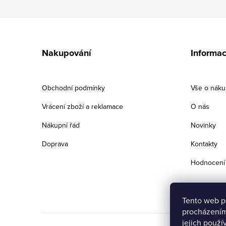
Z
á
Nakupování
Informac
p
a
Obchodní podmínky
Vše o nák
t
Vrácení zboží a reklamace
O nás
í
Nákupní řád
Novinky
Doprava
Kontakty
Hodnocení
Tento web p
procházením
jejich použí