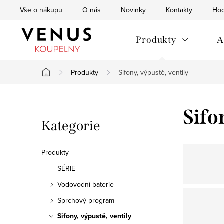
Přejít
Vše o nákupu
O nás
Novinky
Kontakty
Hod
na
obsah
Produkty
A
Produkty
Sifony, výpustě, ventily
Domů
P
Sifo
Přeskočit
Kategorie
o
kategorie
s
Produkty
t
SÉRIE
Vodovodní baterie
r
Sprchový program
a
Sifony, výpustě, ventily