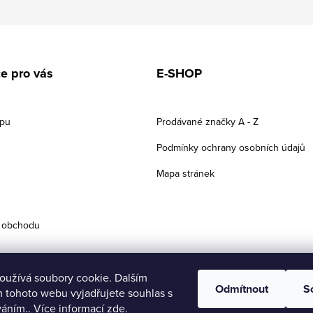
e pro vás
E-SHOP
upu
Prodávané značky A - Z
Podmínky ochrany osobních údajů
Mapa stránek
 obchodu
oužívá soubory cookie. Dalším
Odmítnout
S
 tohoto webu vyjadřujete souhlas s
váním.. Více informací
zde
.