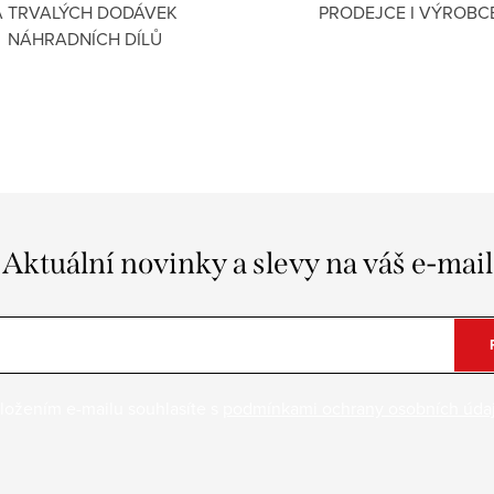
A TRVALÝCH DODÁVEK
PRODEJCE I VÝROBC
NÁHRADNÍCH DÍLŮ
Aktuální novinky a slevy na váš e-mail
ložením e-mailu souhlasíte s
podmínkami ochrany osobních úda