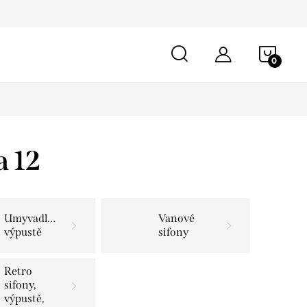
NÁKU
KOŠÍ
a 12
Umyvadlové
Vanové
výpustě
sifony
Retro
sifony,
výpustě,