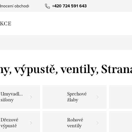
nocení obchodu
+420 724 591 643
KCE
ny, výpustě, ventily
, Stran
Umyvadlové
Sprchové
sifony
žlaby
Dřezové
Rohové
výpustě
ventily