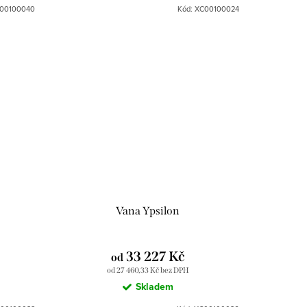
no, co
00100040
Kód:
XC00100024
Vana Ypsilon
33 227 Kč
od
od 27 460,33 Kč bez DPH
Skladem