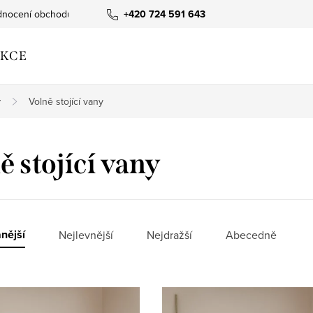
nocení obchodu
+420 724 591 643
KCE
y
Volně stojící vany
ě stojící vany
nější
Nejlevnější
Nejdražší
Abecedně