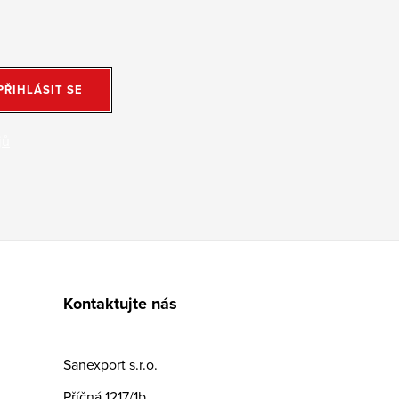
PŘIHLÁSIT SE
jů
Kontaktujte nás
Sanexport s.r.o.
Příčná 1217/1b