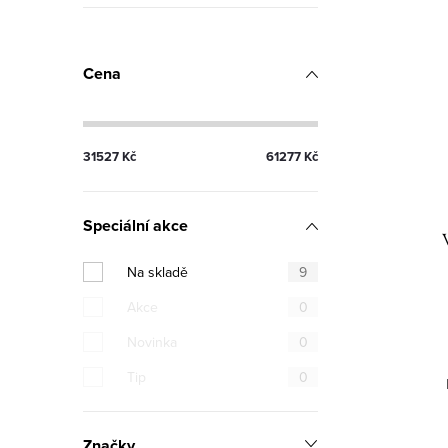
Cena
31527
Kč
61277
Kč
Speciální akce
Na skladě
9
Akce
0
Novinka
0
Tip
0
Značky