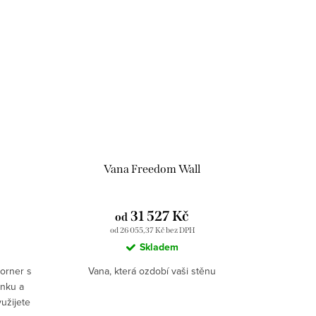
Vana Freedom Wall
31 527 Kč
od
od 26 055,37 Kč bez DPH
Skladem
orner s
Vana, která ozdobí vaši stěnu
inku a
yužijete