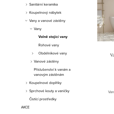
ý
n
e
Sanitární keramika
p
n
n
Koupelnový nábytek
i
í
Vany a vanové zástěny
í
s
Vany
p
p
Volně stojící vany
p
a
r
Rohové vany
r
n
o
Obdélníkové vany
V
o
e
d
Vanové zástěny
d
Příslušenství k vanám a
l
u
vanovým zástěnám
u
k
Koupelnové doplňky
k
t
Sprchové kouty a vaničky
Van
t
Čistící prostředky
ů
AKCE
ů