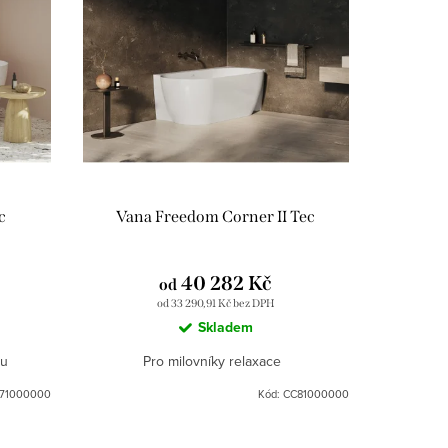
c
Vana Freedom Corner II Tec
40 282 Kč
od
od 33 290,91 Kč bez DPH
Skladem
nu
Pro milovníky relaxace
71000000
Kód:
CC81000000