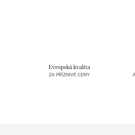
O
v
l
á
Evropská kvalita
d
ZA PŘÍZNIVÉ CENY
a
c
í
p
r
v