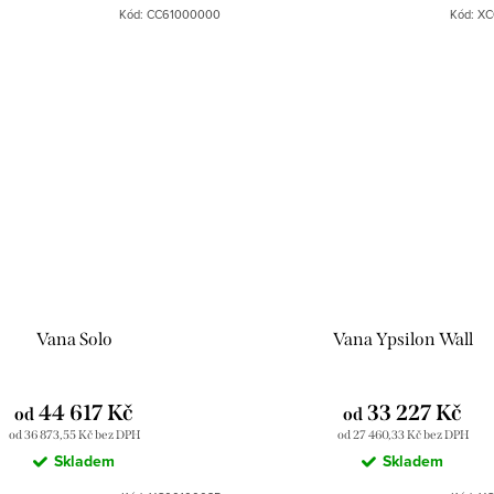
jako odkládací prostor pro všech
Kód:
CC61000000
Kód:
XC
potřebujete mít...
Vana Solo
Vana Ypsilon Wall
44 617 Kč
33 227 Kč
od
od
od 36 873,55 Kč bez DPH
od 27 460,33 Kč bez DPH
Skladem
Skladem