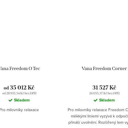
Vana Freedom O Tec
Vana Freedom Corner
35 012 Kč
31 527 Kč
od
od 28 935,54 Kč bez DPH
26 055,37 Kč bez DPH
Skladem
Skladem
Pro milovníky relaxace
Pro milovníky relaxace Freedom C
měkkými liniemi vyzývá k odpoč
přináší uvolnění. Rozšířený lem v