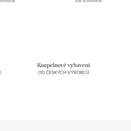
00100028
Kód:
XC00100026
Koupelnové vybavení
E
OD ČESKÝCH VÝROBCŮ