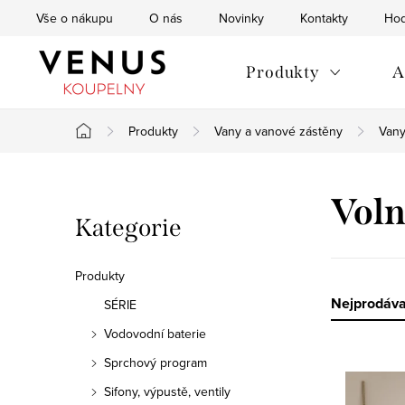
Přejít
Vše o nákupu
O nás
Novinky
Kontakty
Hod
na
obsah
Produkty
A
Produkty
Vany a vanové zástěny
Van
Domů
P
Voln
Přeskočit
Kategorie
o
kategorie
s
Produkty
t
Ř
Nejprodáva
SÉRIE
Vodovodní baterie
r
a
Sprchový program
V
a
z
Sifony, výpustě, ventily