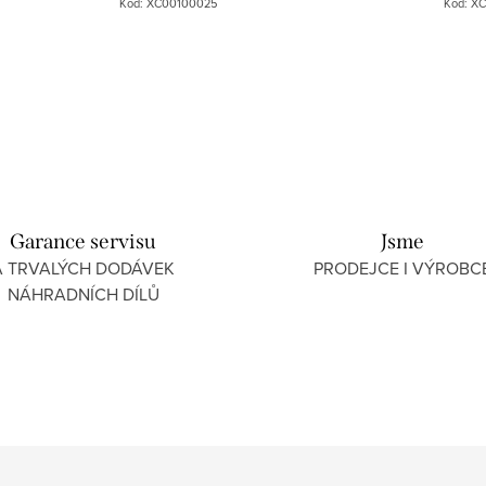
Kód:
XC00100025
Kód:
XC
Garance servisu
Jsme
A TRVALÝCH DODÁVEK
PRODEJCE I VÝROBC
NÁHRADNÍCH DÍLŮ