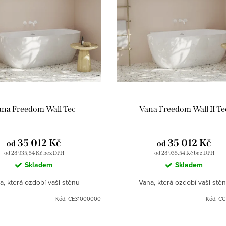
ana Freedom Wall Tec
Vana Freedom Wall II Te
35 012 Kč
35 012 Kč
od
od
od 28 935,54 Kč bez DPH
od 28 935,54 Kč bez DPH
Skladem
Skladem
a, která ozdobí vaši stěnu
Vana, která ozdobí vaši stě
Kód:
CE31000000
Kód:
CC