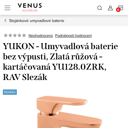
Přejít
N
na
obsah
Stojánkové umyvadlové baterie
K
Neohodnoceno
Podrobnosti hodnocení
YUKON - Umyvadlová baterie
bez výpusti, Zlatá růžová -
kartáčovaná YU128.0ZRK,
RAV Slezák
Novinka