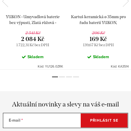
YUKON - Umyvadlová baterie
Kartuš keramická ø 35mm pro
bez výpusti, Zlatá růžová -
řadu baterií YUKON,
kartáčovaná YU126.0ZRK, RAV
COLORADO a TIGRIS, Béžová
2 541 Kč
206 Kč
Slezák
KA3514, RAV Slezák
2 084 Kč
169 Kč
1 722,31 Kč bez DPH
139,67 Kč bez DPH
Skladem
Skladem
Kód:
YU126.0ZRK
Kód:
KA3514
Aktuální novinky a slevy na váš e-mail
E-mail
PŘIHLÁSIT SE