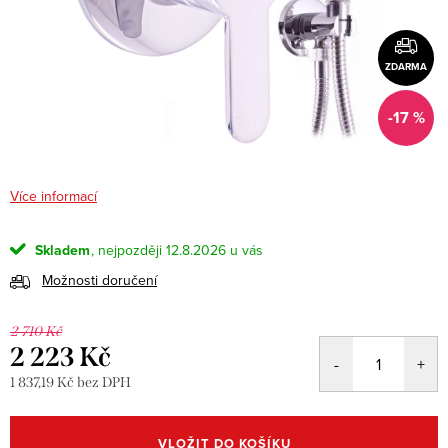
ZDARMA
-17 %
Více informací
Skladem
12.8.2026
Možnosti doručení
2 710 Kč
2 223 Kč
1 837,19 Kč bez DPH
Měrná
cena:
VLOŽIT DO KOŠÍKU