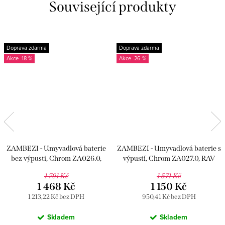
Související produkty
Doprava zdarma
Doprava zdarma
-18 %
-26 %
ZAMBEZI - Umyvadlová baterie
ZAMBEZI - Umyvadlová baterie s
bez výpusti, Chrom ZA026.0,
výpustí, Chrom ZA027.0, RAV
RAV Slezák
Slezák
1 791 Kč
1 571 Kč
1 468 Kč
1 150 Kč
1 213,22 Kč bez DPH
950,41 Kč bez DPH
Skladem
Skladem