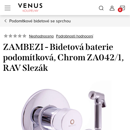
Přejít
N
na
obsah
Podomítkové bidetové se sprchou
K
Neohodnoceno
Podrobnosti hodnocení
ZAMBEZI - Bidetová baterie
podomítková, Chrom ZA042/1,
RAV Slezák