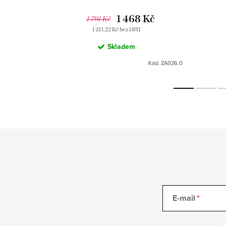
lezák
Kč
1 468 Kč
1 791 Kč
1 213,22 Kč bez DPH
Skladem
Kód:
ZA087.3
Kód:
ZA026.0
E-mail