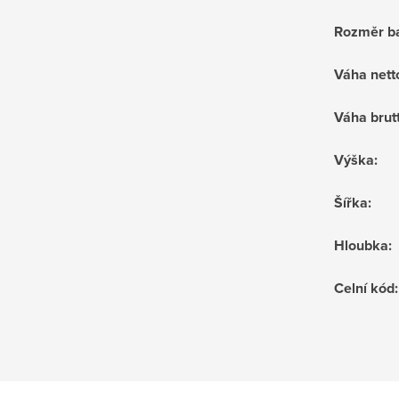
Rozměr ba
Váha nett
Váha brut
Výška
:
Šířka
:
Hloubka
:
Celní kód
: