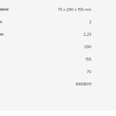
lení
:
75 x 290 x 155 mm
o
:
2
to
:
2,23
290
155
70
84818011