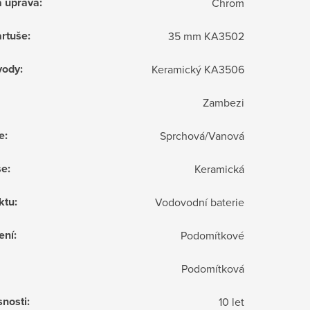
á úprava
:
Chrom
rtuše
:
35 mm KA3502
vody
:
Keramický KA3506
Zambezi
e
:
Sprchová/Vanová
še
:
Keramická
ktu
:
Vodovodní baterie
ení
:
Podomítkové
Podomítková
snosti
:
10 let