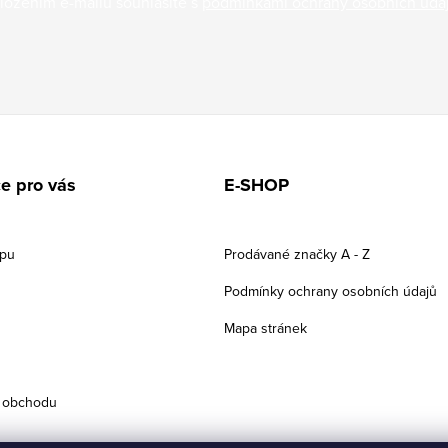
ložením e-mailu souhlasíte s
podmínkami ochrany osobních úda
e pro vás
E-SHOP
upu
Prodávané značky A - Z
Podmínky ochrany osobních údajů
Mapa stránek
 obchodu