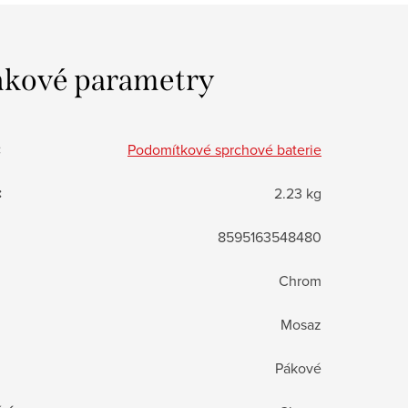
kové parametry
:
Podomítkové sprchové baterie
:
2.23 kg
8595163548480
Chrom
Mosaz
Pákové