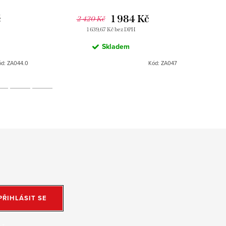
Slezák
č
1 984 Kč
2 420 Kč
1 639,67 Kč bez DPH
Skladem
ód:
ZA044.0
Kód:
ZA047
PŘIHLÁSIT SE