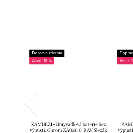
Doprava zdarma
Doprav
-18 %
-
á baterie
ZAMBEZI - Umyvadlová baterie bez
ZAMBE
ělesem,
výpusti, Chrom ZA026.0, RAV Slezák
výpust