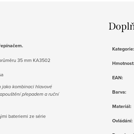
Doplň
řepínačem.
Kategorie
 o průměru 35 mm KA3502
Hmotnost
a​
EAN
:
 jako kombinaci hlavové
Barva
:
napouštění přepadem a ruční
Materiál
:
ými bateriemi ze série
Ovládání
: