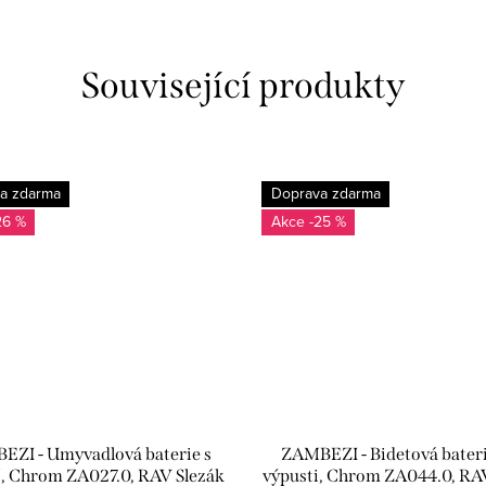
Související produkty
a zdarma
Doprava zdarma
26 %
-25 %
ZI - Umyvadlová baterie s
ZAMBEZI - Bidetová bater
í, Chrom ZA027.0, RAV Slezák
výpusti, Chrom ZA044.0, RA