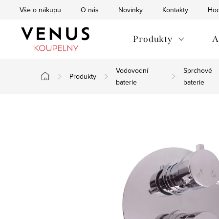
Přejít
Vše o nákupu
O nás
Novinky
Kontakty
Hod
na
obsah
Produkty
A
Vodovodní
Sprchové
Produkty
Domů
baterie
baterie