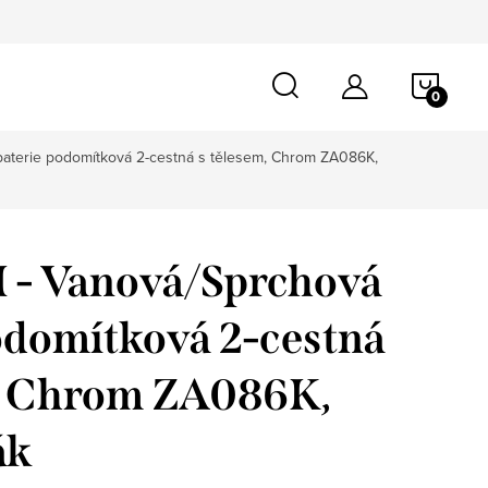
NÁKU
KOŠÍ
aterie podomítková 2-cestná s tělesem, Chrom ZA086K,
- Vanová/Sprchová
odomítková 2-cestná
m, Chrom ZA086K,
ák