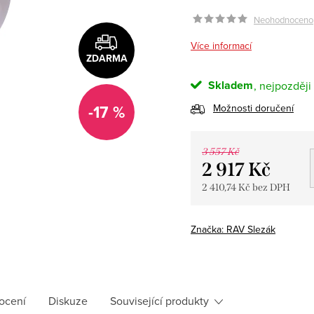
Neohodnoceno
Více informací
ZDARMA
Skladem
-17 %
Možnosti doručení
3 557 Kč
2 917 Kč
2 410,74 Kč bez DPH
Měrná
cena:
Značka:
RAV Slezák
ocení
Diskuze
Související produkty