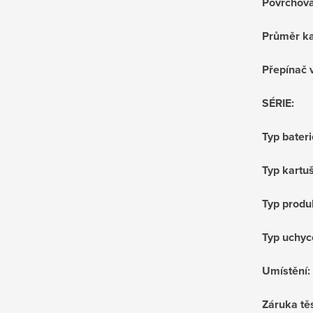
Povrchov
Průměr ka
Přepínač 
SÉRIE
:
Typ bateri
Typ kartu
Typ produ
Typ uchyc
Umístění
:
Záruka tě