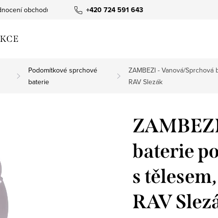
nocení obchodu
+420 724 591 643
KCE
Podomítkové sprchové
ZAMBEZI - Vanová/Sprchová b
baterie
RAV Slezák
ZAMBEZI 
baterie p
s tělese
RAV Slez