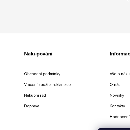
V
Z
á
Nakupování
Informac
p
a
Obchodní podmínky
Vše o nák
t
Vrácení zboží a reklamace
O nás
í
Nákupní řád
Novinky
Doprava
Kontakty
Hodnocení