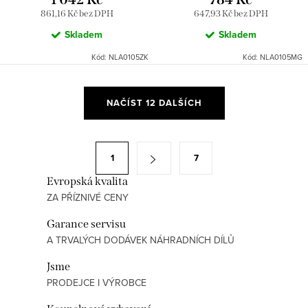
861,16 Kč bez DPH
647,93 Kč bez DPH
Skladem
Skladem
Kód:
NLA0105ZK
Kód:
NLA0105MG
O
NAČÍST 12 DALŠÍCH
v
l
á
S
1
7
d
t
a
Evropská kvalita
r
ZA PŘÍZNIVÉ CENY
c
á
í
n
Garance servisu
p
k
A TRVALÝCH DODÁVEK NÁHRADNÍCH DÍLŮ
r
o
Jsme
v
v
PRODEJCE I VÝROBCE
k
á