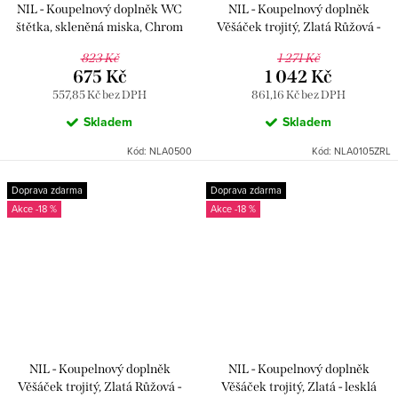
NIL - Koupelnový doplněk WC
NIL - Koupelnový doplněk
štětka, skleněná miska, Chrom
Věšáček trojitý, Zlatá Růžová -
NLA0500, RAV Slezák
lesklá NLA0105ZRL, RAV Slezák
823 Kč
1 271 Kč
675 Kč
1 042 Kč
557,85 Kč bez DPH
861,16 Kč bez DPH
Skladem
Skladem
Kód:
NLA0500
Kód:
NLA0105ZRL
Doprava zdarma
Doprava zdarma
-18 %
-18 %
NIL - Koupelnový doplněk
NIL - Koupelnový doplněk
Věšáček trojitý, Zlatá Růžová -
Věšáček trojitý, Zlatá - lesklá