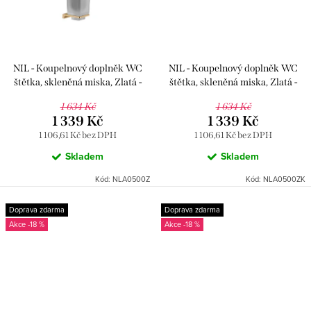
NIL - Koupelnový doplněk WC
NIL - Koupelnový doplněk WC
štětka, skleněná miska, Zlatá -
štětka, skleněná miska, Zlatá -
lesklá NLA0500Z, RAV Slezák
kartáčovaná NLA0500ZK, RAV
1 634 Kč
1 634 Kč
Slezák
1 339 Kč
1 339 Kč
1 106,61 Kč bez DPH
1 106,61 Kč bez DPH
Skladem
Skladem
Kód:
NLA0500Z
Kód:
NLA0500ZK
Doprava zdarma
Doprava zdarma
-18 %
-18 %