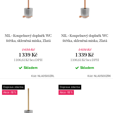
p
i
r
s
o
p
d
r
u
NIL - Koupelnový doplněk WC
NIL - Koupelnový doplněk WC
o
k
štětka, skleněná miska, Zlatá
štětka, skleněná miska, Zlatá
d
Růžová - lesklá NLA0500ZRL,
Růžová - kartáčovaná
t
1 634 Kč
1 634 Kč
RAV Slezák
NLA0500ZRK, RAV Slezák
u
1 339 Kč
1 339 Kč
ů
1 106,61 Kč bez DPH
1 106,61 Kč bez DPH
k
Skladem
Skladem
t
Kód:
NLA0500ZRL
Kód:
NLA0500ZRK
ů
Doprava zdarma
Doprava zdarma
-18 %
-18 %