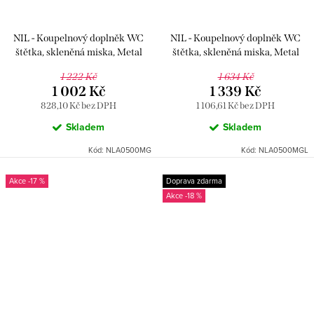
NIL - Koupelnový doplněk WC
NIL - Koupelnový doplněk WC
štětka, skleněná miska, Metal
štětka, skleněná miska, Metal
Grey NLA0500MG, RAV Slezák
Grey lesklá NLA0500MGL, RAV
1 222 Kč
1 634 Kč
Slezák
1 002 Kč
1 339 Kč
828,10 Kč bez DPH
1 106,61 Kč bez DPH
Skladem
Skladem
Kód:
NLA0500MG
Kód:
NLA0500MGL
-17 %
Doprava zdarma
-18 %