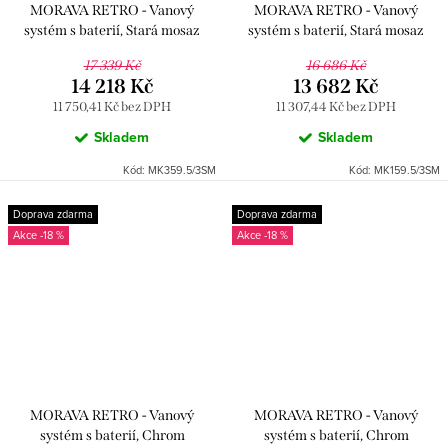
MORAVA RETRO - Vanový
MORAVA RETRO - Vanový
systém s baterií, Stará mosaz
systém s baterií, Stará mosaz
(Bronz) MK359.5/3SM, RAV
(Bronz) MK159.5/3SM, RAV
17 339 Kč
16 686 Kč
Slezák
Slezák
14 218 Kč
13 682 Kč
11 750,41 Kč bez DPH
11 307,44 Kč bez DPH
Skladem
Skladem
Kód:
MK359.5/3SM
Kód:
MK159.5/3SM
Doprava zdarma
Doprava zdarma
-18 %
-18 %
MORAVA RETRO - Vanový
MORAVA RETRO - Vanový
systém s baterií, Chrom
systém s baterií, Chrom