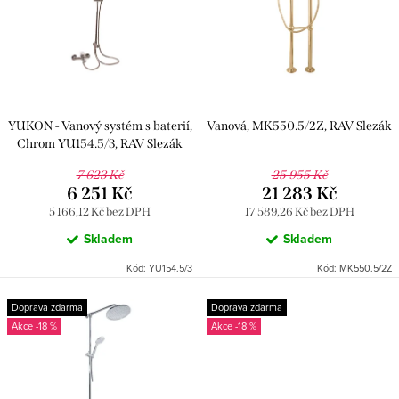
p
i
r
s
o
p
d
r
u
YUKON - Vanový systém s baterií,
Vanová, MK550.5/2Z, RAV Slezák
o
k
Chrom YU154.5/3, RAV Slezák
d
t
7 623 Kč
25 955 Kč
u
6 251 Kč
21 283 Kč
ů
5 166,12 Kč bez DPH
17 589,26 Kč bez DPH
k
Skladem
Skladem
t
Kód:
YU154.5/3
Kód:
MK550.5/2Z
ů
Doprava zdarma
Doprava zdarma
-18 %
-18 %